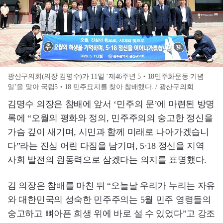
광산구의회(의장 김명수)가 11일 ‘제46주년 5‧18민주화운동 기념
일’을 맞아 국립5‧18 민주묘지를 찾아 참배했다. / 광산구의회
김명수 의장은 참배에 앞서 ‘민주의 문’에 마련된 방명
록에 “오월의 평화와 정의, 민주주의의 숭고한 정신을
가슴 깊이 새기며, 시민과 함께 미래로 나아가겠습니
다”라는 진심 어린 다짐을 남기며, 5·18 정신을 지역
사회 발전의 원동력으로 삼겠다는 의지를 표명했다.
김 의장은 참배를 마친 뒤 “오늘날 우리가 누리는 자유
와 대한민국의 성숙한 민주주의는 5월 민주 영령들의
숭고하고 뼈아픈 희생 위에 바로 설 수 있었다”고 강조