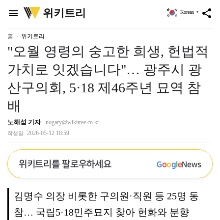
위
위키트리
menu
share
Korean
▼
키
트
리
홈
위키트리
"오월 영령의 숭고한 희생, 헌법적
가치로 잇겠습니다"… 광주시 광
산구의회, 5·18 제46주년 묘역 참
배
노해섭 기자
nogary@wikitree.co.kr
2026-05-12 18:59
작성일
위키트리를 팔로우하세요
G
o
o
g
l
e
News
김명수 의장 비롯한 구의원·직원 등 25명 동
참… 국립5·18민주묘지 찾아 헌화와 분향