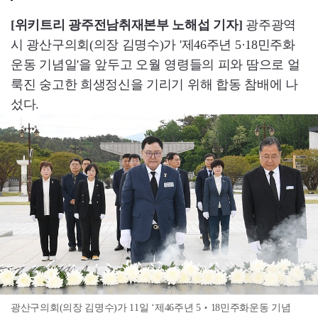
[위키트리 광주전남취재본부 노해섭 기자]
광주광역
시 광산구의회(의장 김명수)가 '제46주년 5·18민주화
운동 기념일'을 앞두고 오월 영령들의 피와 땀으로 얼
룩진 숭고한 희생정신을 기리기 위해 합동 참배에 나
섰다.
광산구의회(의장 김명수)가 11일 ‘제46주년 5‧18민주화운동 기념