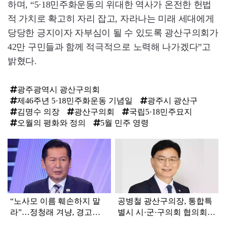
하며, “5·18민주화운동의 위대한 역사가 온전한 헌법
적 가치로 확고히 자리 잡고, 자라나는 미래 세대에게
당당한 긍지이자 자부심이 될 수 있도록 광산구의회가
42만 구민들과 함께 적극적으로 노력해 나가겠다”고
밝혔다.
광주광역시 광산구의회
제46주년 5·18민주화운동 기념일
광주시 광산구
김명수 의장
광산구의회
국립5·18민주묘지
오월의 평화와 정의
5월 민주 영령
탑
라
인
“노사모 이름 훼손하지 말
공병철 광산구의장, 통합특
라”…정청래 겨냥, 경고장
별시 시·군·구의회 협의회
세게 날린 인물 정체
부회장 선출