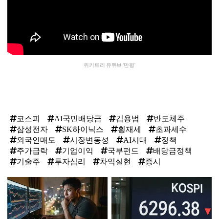
위키트리 유튜브 '만평'
코스피
AI국민배당금
김용범
반도체주
삼성전자
SK하이닉스
횡재세
초과세수
외국인매도
시장변동성
AI시대
정책
주가급락
기업이익
국부펀드
배당금정책
기술주
투자심리
차익실현
증시
탑
라
인