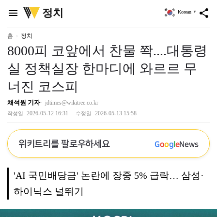
위
정치
menu
share
Korean
▼
키
트
리
홈
정치
8000피 코앞에서 찬물 쫙....대통령
실 정책실장 한마디에 와르르 무
너진 코스피
채석원 기자
jdtimes@wikitree.co.kr
2026-05-12 16:31
2026-05-13 15:58
작성일
수정일
위키트리를 팔로우하세요
G
o
o
g
l
e
News
'AI 국민배당금' 논란에 장중 5% 급락… 삼성·
하이닉스 널뛰기