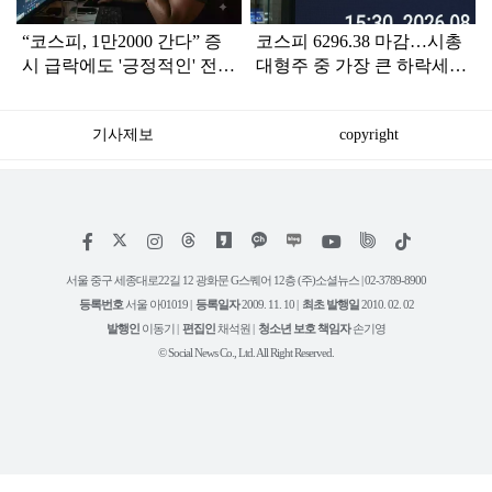
“코스피, 1만2000 간다” 증
코스피 6296.38 마감…시총
시 급락에도 '긍정적인' 전망
대형주 중 가장 큰 하락세를
나온 이유
보인 곳 어디?
기사제보
copyright
저
페
인
위
틱
작
이
스
키
톡
권
스
타
트
서울 중구 세종대로22길 12 광화문 G스퀘어 12층 (주)소셜뉴스 | 02-3789-8900
정
북
그
리
보
등록번호
서울 아01019 |
등록일자
2009. 11. 10 |
최초 발행일
2010. 02. 02
램
유
튜
발행인
이동기 |
편집인
채석원 |
청소년 보호 책임자
손기영
브
© Social News Co., Ltd. All Right Reserved.