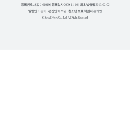
북
그
리
보
등록번호
서울 아01019 |
등록일자
2009. 11. 10 |
최초 발행일
2010. 02. 02
램
유
튜
발행인
이동기 |
편집인
채석원 |
청소년 보호 책임자
손기영
브
© Social News Co., Ltd. All Right Reserved.