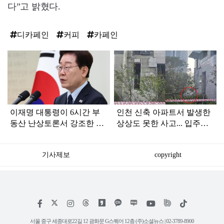
다”고 밝혔다.
디카페인
커피
카페인
탑
라
인
이재명 대통령이 6시간 부
인천 신축 아파트서 발생한
동산 난상토론서 강조한 내
상상도 못한 사고... 입주민
용... 13일 최종 대책 발표되
아닌 사람들마저 '충격'
나
기사제보
copyright
저
페
인
위
틱
작
이
스
키
톡
권
스
타
트
서울 중구 세종대로22길 12 광화문 G스퀘어 12층 (주)소셜뉴스 | 02-3789-8900
정