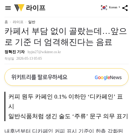
위
라이프
menu
share
Korean
▼
키
트
리
홈
라이프
일반
카페서 부담 없이 골랐는데…앞으
로 기준 더 엄격해진다는 음료
정혁진 기자
hyjin27@wikitree.co.kr
2026-05-13 05:05
작성일
위키트리를 팔로우하세요
G
o
o
g
l
e
News
커피 원두 카페인 0.1% 이하만 ‘디카페인’ 표
시
일반식품처럼 생긴 술도 ‘주류’ 문구 의무 표기
내후년부터 디카페인 커피 표시 기준이 한층 강화된