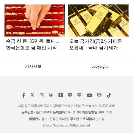
탑
라
인
순금 한 돈 '85만원' 돌파…
오늘 금가격(금값) 가파른
한국은행도 금 매입 시작했
오름세... 국내 금시세가 달
다
러 환율 하락에도 치솟은 이
유
기사제보
copyright
저
페
인
위
틱
작
이
스
키
톡
권
스
타
트
서울 중구 세종대로22길 12 광화문 G스퀘어 12층 (주)소셜뉴스 | 02-3789-8900
정
북
그
리
보
등록번호
서울 아01019 |
등록일자
2009. 11. 10 |
최초 발행일
2010. 02. 02
램
유
튜
발행인
이동기 |
편집인
채석원 |
청소년 보호 책임자
손기영
브
© Social News Co., Ltd. All Right Reserved.