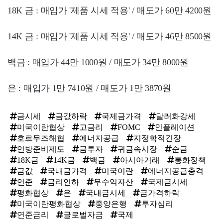
18K 금 : 매입가 '제품 시세 적용' / 매도가 60만 4200원
14K 금 : 매입가 '제품 시세 적용' / 매도가 46만 8500원
백금 : 매입가 44만 1000원 / 매도가 34만 8000원
은 : 매입가 1만 7410원 / 매도가 1만 3870원
금시세
금값하락
국제금가격
달러화강세
미국이란협상
고금리
FOMC
인플레이션
호르무즈해협
에너지공급
지정학적긴장
연방준비제도
금투자
귀금속시장
순금
18K금
14K금
백금
아시아거래
통화정책
금값
국내금가격
미국이란
에너지공급충격
연준
금리인하
무수익자산
국제금시세
평화협상
은
국내금시세
금가격하락
미국이란평화협상
중앙은행
투자심리
연준금리
글로벌자금
국제