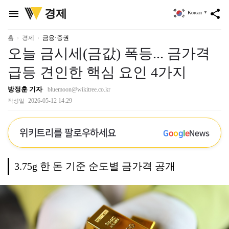
위
경제
menu
share
Korean
▼
키
트
리
홈
경제
금융·증권
오늘 금시세(금값) 폭등... 금가격
급등 견인한 핵심 요인 4가지
방정훈 기자
bluemoon@wikitree.co.kr
2026-05-12 14:29
작성일
위키트리를 팔로우하세요
G
o
o
g
l
e
News
3.75g 한 돈 기준 순도별 금가격 공개