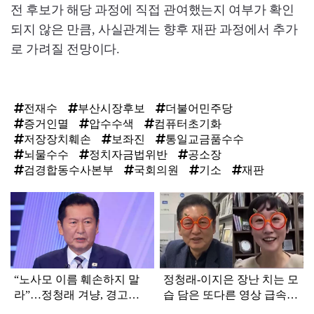
전 후보가 해당 과정에 직접 관여했는지 여부가 확인
되지 않은 만큼, 사실관계는 향후 재판 과정에서 추가
로 가려질 전망이다.
전재수
부산시장후보
더불어민주당
증거인멸
압수수색
컴퓨터초기화
저장장치훼손
보좌진
통일교금품수수
뇌물수수
정치자금법위반
공소장
검경합동수사본부
국회의원
기소
재판
탑
라
인
“노사모 이름 훼손하지 말
정청래-이지은 장난 치는 모
라”…정청래 겨냥, 경고장
습 담은 또다른 영상 급속
세게 날린 인물 정체
확산