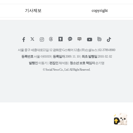
기사제보
copyright
저
페
인
위
틱
작
이
스
키
톡
권
스
타
트
서울 중구 세종대로22길 12 광화문 G스퀘어 12층 (주)소셜뉴스 | 02-3789-8900
정
북
그
리
보
등록번호
서울 아01019 |
등록일자
2009. 11. 10 |
최초 발행일
2010. 02. 02
램
유
튜
발행인
이동기 |
편집인
채석원 |
청소년 보호 책임자
손기영
브
© Social News Co., Ltd. All Right Reserved.