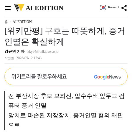
위
AI EDITION
menu
share
Korean
▼
키
트
리
홈
AI EDITION
[위키만평] 구호는 따뜻하게, 증거
인멸은 확실하게
김규연 기자
kky94@wikitree.co.kr
2026-05-12 17:43
작성일
위키트리를 팔로우하세요
G
o
o
g
l
e
News
전 부산시장 후보 보좌진, 압수수색 앞두고 컴
퓨터 증거 인멸
망치로 파손된 저장장치, 증거인멸 혐의 재판
으로