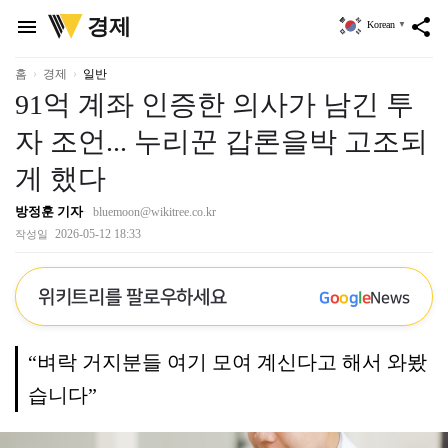
위
경제
menu
share
Korean
▼
키
트
리
홈
경제
일반
91억 계좌 인증한 의사가 남긴 투
자 조언... 누리꾼 갑론을박 고조되
게 했다
방정훈 기자
bluemoon@wikitree.co.kr
2026-05-12 18:33
작성일
위키트리를 팔로우하세요
G
o
o
g
l
e
News
“벼락 거지분들 여기 모여 계신다고 해서 와봤
습니다”