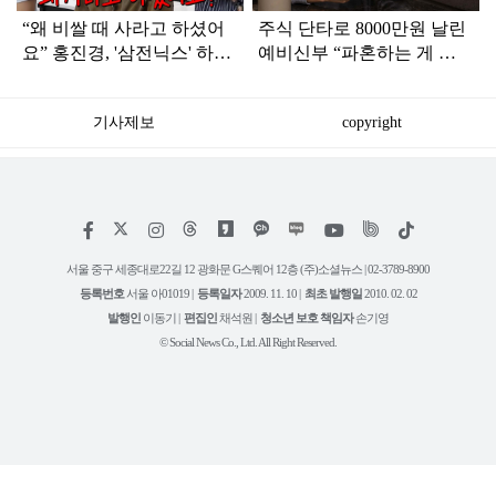
“왜 비쌀 때 사라고 하셨어
주식 단타로 8000만원 날린
요” 홍진경, '삼전닉스' 하락
예비신부 “파혼하는 게 맞
에 원망
겠죠?”
기사제보
copyright
저
페
인
위
틱
작
이
스
키
톡
권
스
타
트
서울 중구 세종대로22길 12 광화문 G스퀘어 12층 (주)소셜뉴스 | 02-3789-8900
정
북
그
리
보
등록번호
서울 아01019 |
등록일자
2009. 11. 10 |
최초 발행일
2010. 02. 02
램
유
튜
발행인
이동기 |
편집인
채석원 |
청소년 보호 책임자
손기영
브
© Social News Co., Ltd. All Right Reserved.