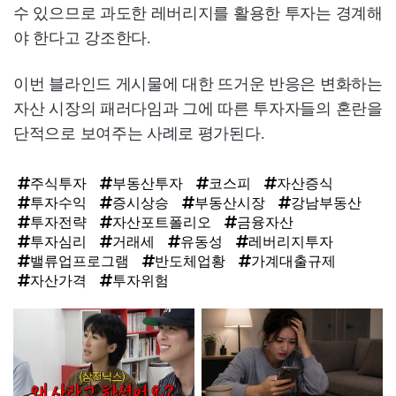
수 있으므로 과도한 레버리지를 활용한 투자는 경계해
야 한다고 강조한다.
이번 블라인드 게시물에 대한 뜨거운 반응은 변화하는
자산 시장의 패러다임과 그에 따른 투자자들의 혼란을
단적으로 보여주는 사례로 평가된다.
주식투자
부동산투자
코스피
자산증식
투자수익
증시상승
부동산시장
강남부동산
투자전략
자산포트폴리오
금융자산
투자심리
거래세
유동성
레버리지투자
밸류업프로그램
반도체업황
가계대출규제
자산가격
투자위험
탑
라
인