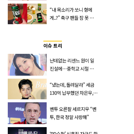
산… 차이는?
“내 목소리가 쏘니 형에
‘Quatrefolic®’ 주목
게..?” 축구 팬들 잠 못 들
게 할 테라의 역대급 이벤
트
이슈 트리
난데없는 리센느 원이 일
진설에…중학교 시절 담
임교사까지 등장
“냈는데, 돌려달라” 세금
130억 납부했던 차은우,
불복 청구
벤투 오른팔 세르지우 “벤
투, 한국 정말 사랑해”
‘PD수첩’ 신혼집 자금도 학