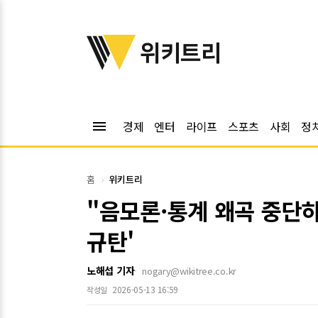
위키트리
위키트리
menu
경제
엔터
라이프
스포츠
사회
정
홈
위키트리
"음모론·통계 왜곡 중단하
규탄'
노해섭 기자
nogary@wikitree.co.kr
2026-05-13 16:59
작성일