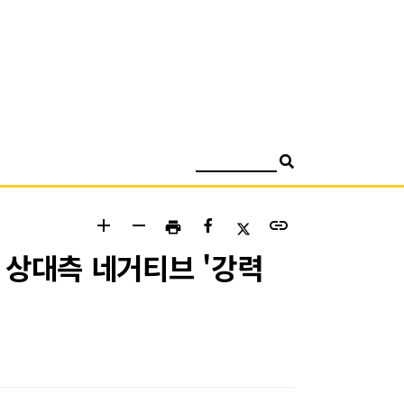
검색
add
remove
link
print
 상대측 네거티브 '강력