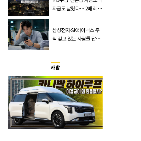
자금도 날렸다…‘2배 레버
리지’의 덫
삼성전자·SK하이닉스 주
식 갖고 있는 사람들 답답
하게 만드는 소식
카밥