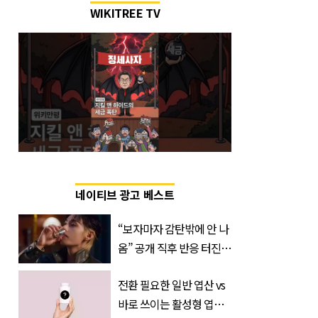
WIKITREE TV
네이티브 광고 베스트
“보자마자 감탄밖에 안 나
옴” 공개 직후 반응 터진
진로 뷔 캠페인 영상
전환 필요한 일반 엽산 vs
바로 쓰이는 활성형 엽