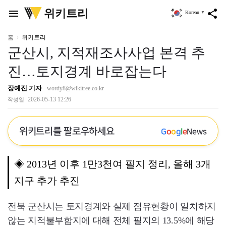
위
위키트리
menu
share
Korean
▼
키
트
리
홈
위키트리
군산시, 지적재조사사업 본격 추
진…토지경계 바로잡는다
장예진 기자
wordy8@wikitree.co.kr
2026-05-13 12:26
작성일
위키트리를 팔로우하세요
G
o
o
g
l
e
News
◈ 2013년 이후 1만3천여 필지 정리, 올해 3개
지구 추가 추진
전북 군산시는 토지경계와 실제 점유현황이 일치하지
않는 지적불부합지에 대해 전체 필지의 13.5%에 해당