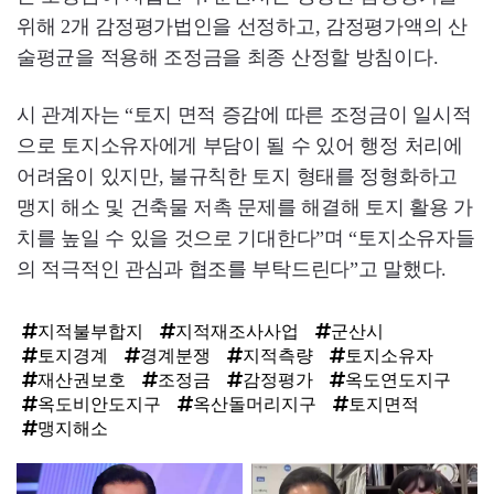
위해 2개 감정평가법인을 선정하고, 감정평가액의 산
술평균을 적용해 조정금을 최종 산정할 방침이다.
시 관계자는 “토지 면적 증감에 따른 조정금이 일시적
으로 토지소유자에게 부담이 될 수 있어 행정 처리에
어려움이 있지만, 불규칙한 토지 형태를 정형화하고
맹지 해소 및 건축물 저촉 문제를 해결해 토지 활용 가
치를 높일 수 있을 것으로 기대한다”며 “토지소유자들
의 적극적인 관심과 협조를 부탁드린다”고 말했다.
지적불부합지
지적재조사사업
군산시
토지경계
경계분쟁
지적측량
토지소유자
재산권보호
조정금
감정평가
옥도연도지구
옥도비안도지구
옥산돌머리지구
토지면적
맹지해소
탑
라