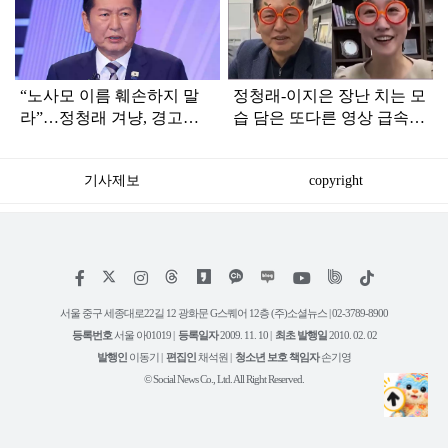
인
“노사모 이름 훼손하지 말
정청래-이지은 장난 치는 모
라”…정청래 겨냥, 경고장
습 담은 또다른 영상 급속
세게 날린 인물 정체
확산
기사제보
copyright
저
페
인
위
틱
작
이
스
키
톡
권
스
타
트
서울 중구 세종대로22길 12 광화문 G스퀘어 12층 (주)소셜뉴스 | 02-3789-8900
정
북
그
리
보
등록번호
서울 아01019 |
등록일자
2009. 11. 10 |
최초 발행일
2010. 02. 02
램
유
튜
발행인
이동기 |
편집인
채석원 |
청소년 보호 책임자
손기영
브
© Social News Co., Ltd. All Right Reserved.