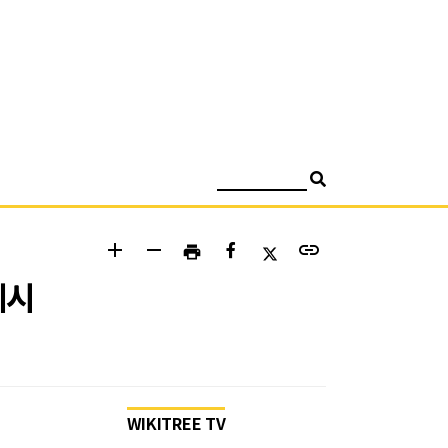
검색
add
remove
link
print
제시
WIKITREE TV