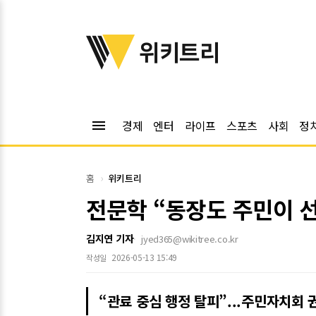
위키트리
위키트리
menu
경제
엔터
라이프
스포츠
사회
정
홈
위키트리
전문학 “동장도 주민이 
김지연 기자
jyed365@wikitree.co.kr
2026-05-13 15:49
작성일
“관료 중심 행정 탈피”...주민자치회 