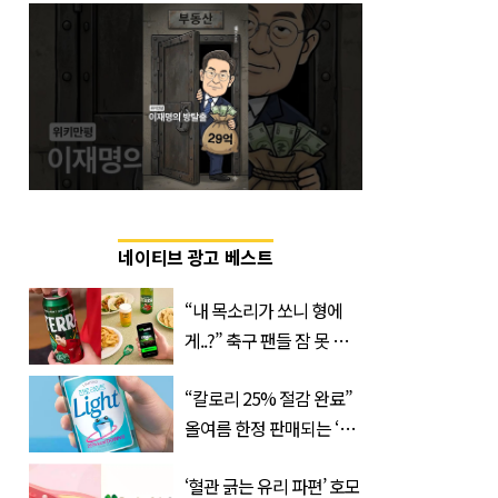
네이티브 광고 베스트
“내 목소리가 쏘니 형에
게..?” 축구 팬들 잠 못 들
게 할 테라의 역대급 이벤
“칼로리 25% 절감 완료”
트
올여름 한정 판매되는 ‘최
저 칼로리 소주’ 나왔다
‘혈관 긁는 유리 파편’ 호모