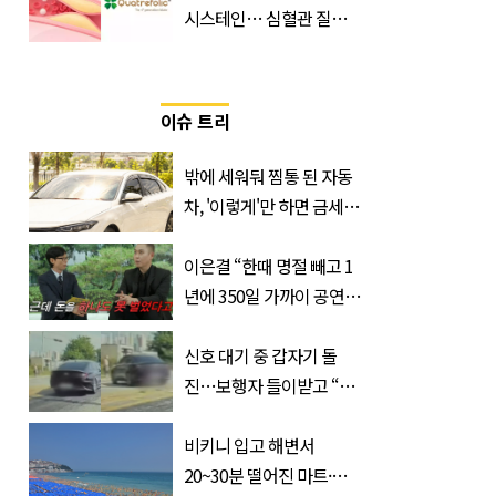
시스테인… 심혈관 질환
으로 사망 위험 부른다
이슈 트리
밖에 세워둬 찜통 된 자동
차, '이렇게'만 하면 금세
시원해집니다
이은결 “한때 명절 빼고 1
년에 350일 가까이 공연했
는데 한 푼도 못 벌었다”
(이유)
신호 대기 중 갑자기 돌
진…보행자 들이받고 “다
시 죽여 드릴까”
비키니 입고 해변서
20~30분 떨어진 마트·주