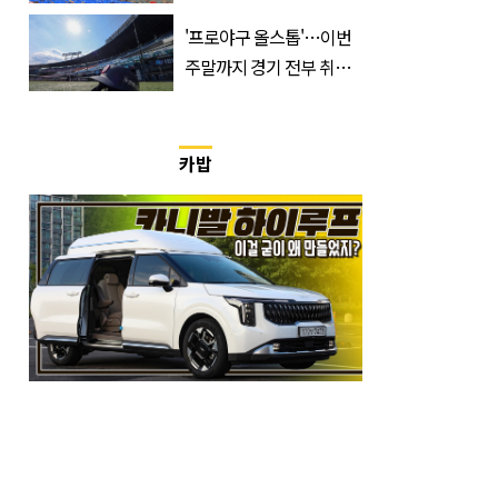
거지 이동 피서객 목격담
'프로야구 올스톱'…이번
속출, 반응 폭발
주말까지 경기 전부 취소,
무슨 일?
카밥