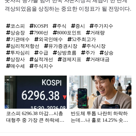
숫자의 증가를 넘어 한국 자본시장의 체급이 한 단계
격상되었음을 상징하는 중요한 이정표가 될 전망이다.
코스피
KOSPI
주식
증시
주가지수
상승장
7900선
8000포인트
거래량
기관매수
외국인매수
52주최고가
심리적저항선
유가증권시장
주식시장
투자심리
수급
상방흐름
주가
상승
상장사
실적개선
경제지표
거래대금
매수세
주식지수
탑
라
인
코스피 6296.38 마감…시총
반도체 투톱 나란히 하락하
대형주 중 가장 큰 하락세를
는데…나 홀로 14.25% 솟구
보인 곳 어디?
친 '이 주식' 이유는?