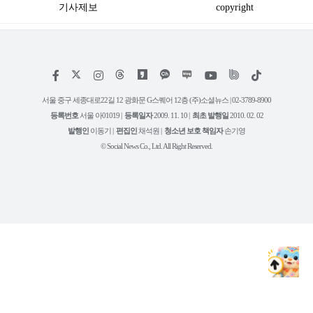
기사제보
copyright
저
페
인
위
틱
작
이
스
키
톡
권
스
타
트
서울 중구 세종대로22길 12 광화문 G스퀘어 12층 (주)소셜뉴스 | 02-3789-8900
정
북
그
리
보
등록번호
서울 아01019 |
등록일자
2009. 11. 10 |
최초 발행일
2010. 02. 02
램
유
튜
발행인
이동기 |
편집인
채석원 |
청소년 보호 책임자
손기영
브
© Social News Co., Ltd. All Right Reserved.