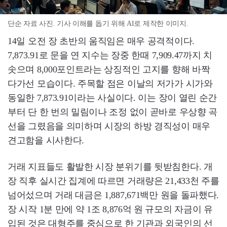
단순 자료 사진. 기사 이해를 돕기 위해 AI로 제작한 이미지.
14일 오전 장 초반의 움직임은 매우 공격적이다.
7,873.91로 문을 연 지수는 장중 한때 7,909.47까지 치
솟으며 8,000포인트라는 상징적인 고지를 향해 바짝
다가선 모습이다. 주목할 점은 이날의 저가가 시가와
동일한 7,873.91이라는 사실이다. 이는 장이 열린 순간
부터 단 한 번의 밀림이나 조정 없이 곧바로 우상향 곡
선을 그렸음을 의미하며 시장의 하방 경직성이 매우
견고함을 시사한다.
거래 지표들도 활발한 시장 분위기를 뒷받침한다. 개
장 직후 실시간 집계에 따르면 거래량은 21,433천 주를
넘어섰으며 거래 대금은 1,887,671백만 원을 돌파했다.
장 시작 1분 만에 약 1조 8,876억 원 규모의 자금이 유
입된 것은 대형주를 중심으로 한 기관과 외국인의 선