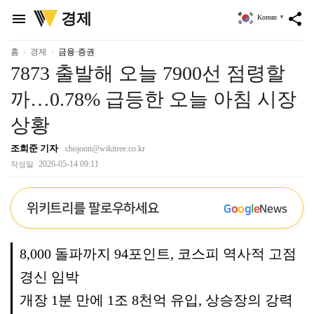
위
경제
menu
share
Korean
▼
키
트
리
홈
경제
금융·증권
7873 출발해 오늘 7900선 점령할
까…0.78% 급등한 오늘 아침 시장
상황
조희준 기자
chojoon@wikitree.co.kr
2026-05-14 09:11
작성일
위키트리를 팔로우하세요
G
o
o
g
l
e
News
8,000 돌파까지 94포인트, 코스피 역사적 고점
경신 임박
개장 1분 만에 1조 8천억 유입, 상승장의 강력