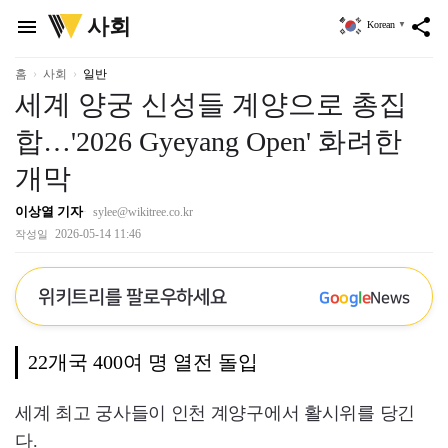
위
사회
menu
share
Korean
▼
키
트
리
홈
사회
일반
세계 양궁 신성들 계양으로 총집
합…'2026 Gyeyang Open' 화려한
개막
이상열 기자
sylee@wikitree.co.kr
2026-05-14 11:46
작성일
위키트리를 팔로우하세요
G
o
o
g
l
e
News
22개국 400여 명 열전 돌입
세계 최고 궁사들이 인천 계양구에서 활시위를 당긴
다.