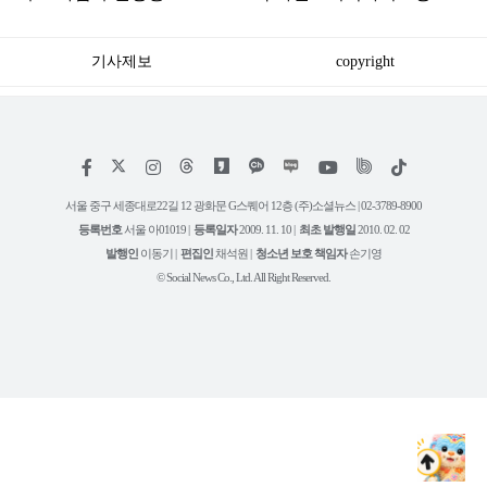
주재
획 원탁토론회 성료
기사제보
copyright
저
페
인
위
틱
작
이
스
키
톡
권
스
타
트
서울 중구 세종대로22길 12 광화문 G스퀘어 12층 (주)소셜뉴스 | 02-3789-8900
정
북
그
리
보
등록번호
서울 아01019 |
등록일자
2009. 11. 10 |
최초 발행일
2010. 02. 02
램
유
튜
발행인
이동기 |
편집인
채석원 |
청소년 보호 책임자
손기영
브
© Social News Co., Ltd. All Right Reserved.