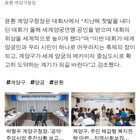
윤환 계양구청장
윤환 계양구청장은 대회사에서 “지난해 첫발을 내디
딘 대회가 올해 세계양궁연맹 공인을 받으며 대회의
위상을 세계적으로 높이게 됐다”며 “이번 대회가 세계
양궁인과 우리 시민이 하나로 어우러지는 축제의 장이
되고, 계양구가 세계 양궁의 메카이자 중심도시로 확
고히 도약하는 계기가 되길 바란다”고 강조했다.
계양구
양궁
윤환
탑
라
인
박형우 계양구청장, '공약·
계양구, 주민 체감형 복지전
주요사업 추진상황 보고회'
략 마련…지역사회보장계