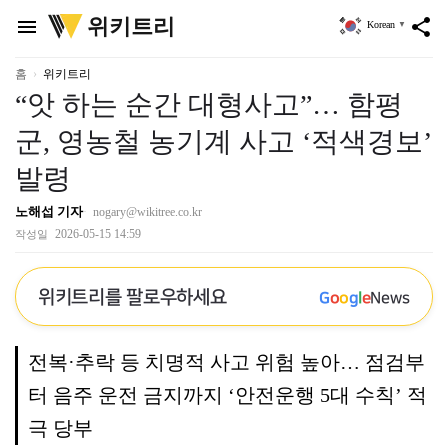
위
위키트리
menu
share
Korean
▼
키
트
리
홈
위키트리
“앗 하는 순간 대형사고”… 함평
군, 영농철 농기계 사고 ‘적색경보’
발령
노해섭 기자
nogary@wikitree.co.kr
2026-05-15 14:59
작성일
위키트리를 팔로우하세요
G
o
o
g
l
e
News
전복·추락 등 치명적 사고 위험 높아… 점검부
터 음주 운전 금지까지 ‘안전운행 5대 수칙’ 적
극 당부