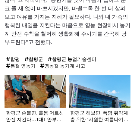
많다”고 지적하며, “농번기를 맞아 마음이 급하고 눈
코 뜰 새 없이 바쁘시겠지만, 바쁠수록 한 번 더 살펴
보고 여유를 가지는 지혜가 필요하다. 나와 내 가족의
행복한 내일을 지킨다는 마음으로 영농 현장에서 농기
계 안전 수칙을 철저히 생활화해 주시기를 간곡히 당
부드린다”고 전했다.
함평
함평군
함평군 농업기술센터
봄철 영농기
영농철 농기계 사고
탑
라
인
함평군 손불면, 홀몸 어르신
함평군 해보면, 폭염 취약계
안전 지킨다…1대1 안부관
층 위한 ‘시원한 여름나기’
리 강화
지원 강화