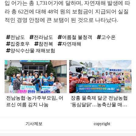
입 어가는 총 1,731어가에 달하며, 자연재해 발생에 따
라 총 62건에 대해 48억 원의 보험금이 지급되어 실질
적인 경영 안정에 큰 보탬이 된 것으로 나타났다.
전남도
전라남도
여름철 불청객
고수온
집중호우
참전복
자연재해
양식수산물 재해보험
탑
라
인
전남농협·농가주부모임, 어
장흥 물축제 달군 전남농협
르신 여름 김치 나눔
'동심달닭'…농축산물 매력
발산
기사제보
copyright