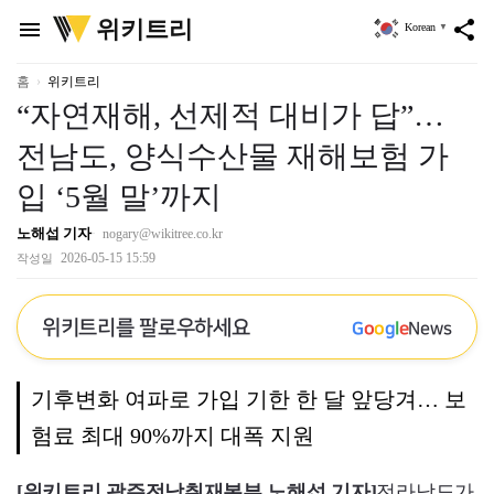
위
위키트리
menu
share
Korean
▼
키
트
리
홈
위키트리
“자연재해, 선제적 대비가 답”…
전남도, 양식수산물 재해보험 가
입 ‘5월 말’까지
노해섭 기자
nogary@wikitree.co.kr
2026-05-15 15:59
작성일
위키트리를 팔로우하세요
G
o
o
g
l
e
News
기후변화 여파로 가입 기한 한 달 앞당겨… 보
험료 최대 90%까지 대폭 지원
[위키트리 광주전남취재본부 노해섭 기자]
전라남도가