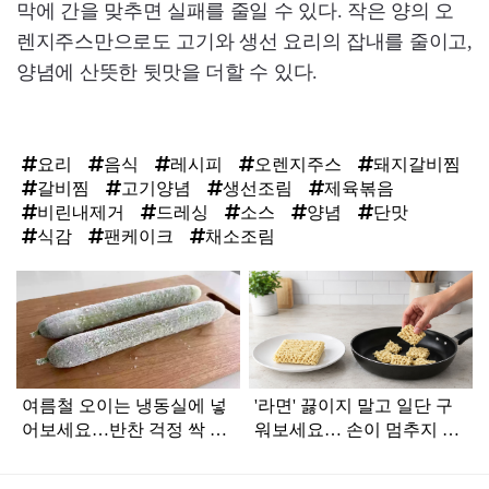
막에 간을 맞추면 실패를 줄일 수 있다. 작은 양의 오
렌지주스만으로도 고기와 생선 요리의 잡내를 줄이고,
양념에 산뜻한 뒷맛을 더할 수 있다.
요리
음식
레시피
오렌지주스
돼지갈비찜
갈비찜
고기양념
생선조림
제육볶음
비린내제거
드레싱
소스
양념
단맛
식감
팬케이크
채소조림
탑
라
인
여름철 오이는 냉동실에 넣
'라면' 끓이지 말고 일단 구
어보세요…반찬 걱정 싹 사
워보세요… 손이 멈추지 않
라집니다
습니다