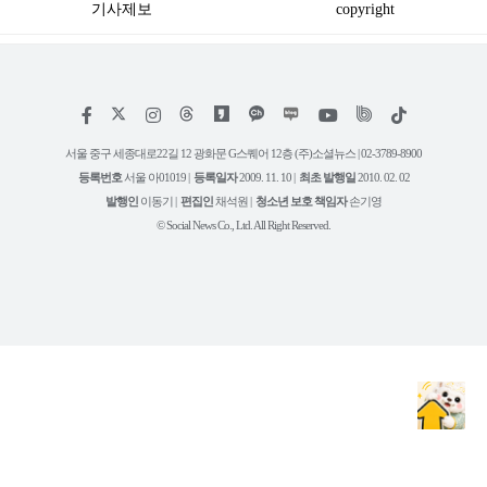
기사제보
copyright
저
페
인
위
틱
작
이
스
키
톡
권
스
타
트
서울 중구 세종대로22길 12 광화문 G스퀘어 12층 (주)소셜뉴스 | 02-3789-8900
정
북
그
리
보
등록번호
서울 아01019 |
등록일자
2009. 11. 10 |
최초 발행일
2010. 02. 02
램
유
튜
발행인
이동기 |
편집인
채석원 |
청소년 보호 책임자
손기영
브
© Social News Co., Ltd. All Right Reserved.