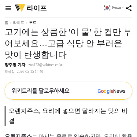
위
라이프
menu
share
Korean
▼
키
트
리
홈
라이프
푸드
고기에는 상큼한 '이 물' 한 컵만 부
어보세요…고급 식당 안 부러운
맛이 탄생합니다
양주영 기자
zoo123@wikitree.co.kr
2026-05-15 14:40
작성일
위키트리를 팔로우하세요
G
o
o
g
l
e
News
오렌지주스, 요리에 넣으면 달라지는 맛의 비
결
오렌지주스
는 마시는 음료로 익숙하지만, 요리에 활용