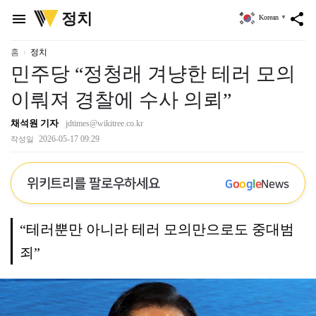
위
정치
menu
share
Korean
▼
키
트
리
홈
정치
민주당 “정청래 겨냥한 테러 모의
이뤄져 경찰에 수사 의뢰”
채석원 기자
jdtimes@wikitree.co.kr
2026-05-17 09:29
작성일
위키트리를 팔로우하세요
G
o
o
g
l
e
News
“테러뿐만 아니라 테러 모의만으로도 중대범
죄”