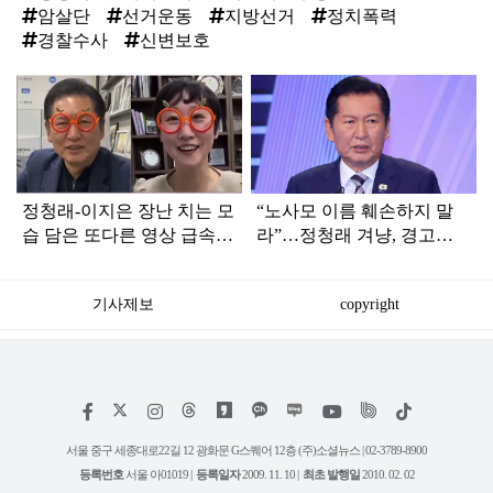
암살단
선거운동
지방선거
정치폭력
경찰수사
신변보호
탑
라
인
정청래-이지은 장난 치는 모
“노사모 이름 훼손하지 말
습 담은 또다른 영상 급속
라”…정청래 겨냥, 경고장
확산
세게 날린 인물 정체
기사제보
copyright
저
페
인
위
틱
작
이
스
키
톡
권
스
타
트
서울 중구 세종대로22길 12 광화문 G스퀘어 12층 (주)소셜뉴스 | 02-3789-8900
정
북
그
리
보
등록번호
서울 아01019 |
등록일자
2009. 11. 10 |
최초 발행일
2010. 02. 02
램
유