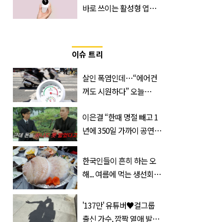
바로 쓰이는 활성형 엽
산… 차이는?
‘Quatrefolic®’ 주목
이슈 트리
살인 폭염인데…“에어컨
꺼도 시원하다” 오늘
26∼28도에 머문 ‘이곳’
이은결 “한때 명절 빼고 1
년에 350일 가까이 공연했
는데 한 푼도 못 벌었다”
(이유)
한국인들이 흔히 하는 오
해... 여름에 먹는 생선회가
위험한 '진짜 이유'
'137만' 유튜버♥걸그룹
출신 가수, 깜짝 열애 발