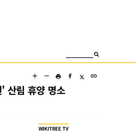
검색
add
remove
link
print
' 산림 휴양 명소
WIKITREE TV