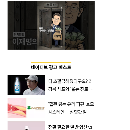
네이티브 광고 베스트
더 초깔끔해졌다구요? 최
강록 셰프와 ‘올뉴 진로’의
만남
‘혈관 긁는 유리 파편’ 호모
시스테인… 심혈관 질환
으로 사망 위험 부른다
전환 필요한 일반 엽산 vs