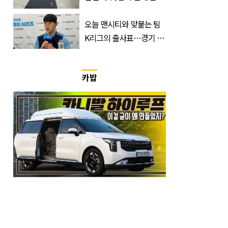
표…공개된 투샷 '눈길'
(+사진)
오늘 맨시티와 맞붙는 팀
K리그의 출사표…경기 시
간, 장소, 볼 수 있는 곳은?
카밥