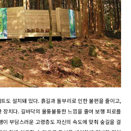
트도 설치돼 있다. 흙길과 돌부리로 인한 불편을 줄이고,
한 장치다. 길바닥의 울퉁불퉁한 느낌을 줄여 보행 피로를
보행이 부담스러운 고령층도 자신의 속도에 맞춰 숲길을 걸