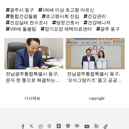
광주시 동구
100세 이상 초고령 어르신
통합건강돌봄
초고령사회 진입
건강관리
건강실태 전수조사
방문간호사
건강매니저
100세 돌봄팀
장기요양 재택의료센터
광주 동구
탑
라
인
전남광주통합특별시 동구,
전남광주통합특별시 동구,
문자 한 통으로 해결하는
'모아그랑키즈' 품고 공공보
‘생활민원 원스톱’ 가동
육 1번지 도약
기사제보
copyright
저
페
인
위
틱
작