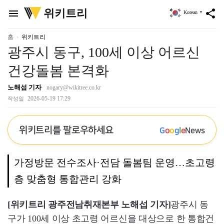
위
위키트리
menu
share
Korean
▼
키
트
리
홈
위키트리
광주시 동구, 100세 이상 어르신
건강돌봄 본격화
노해섭 기자
nogary@wikitree.co.kr
2026-05-19 17:29
작성일
위키트리를 팔로우하세요
G
o
o
g
l
e
News
가정방문 전수조사·전담 돌봄팀 운영…초고령
층 맞춤형 통합관리 강화
[위키트리 광주전남취재본부 노해섭 기자]
광주시 동
구가 100세 이상 초고령 어르신을 대상으로 한 통합건