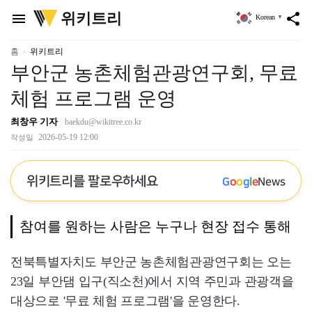
위
위키트리
menu
share
Korean
▼
키
트
리
홈
위키트리
부안군 농촌체험관광연구회, 무료
체험 프로그램 운영
최창우 기자
baekdu@wikitree.co.kr
2026-05-19 12:00
작성일
위키트리를 팔로우하세요
G
o
o
g
l
e
News
참여를 원하는 사람은 누구나 현장 접수 통해
전북특별자치도 부안군 농촌체험관광연구회는 오는
23일 부안댐 입구(직소천)에서 지역 주민과 관광객을
대상으로 '무료 체험 프로그램'을 운영한다.