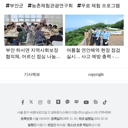
부안군
농촌체험관광연구회
무료 체험 프로그램
탑
라
인
부안 하서면 지역사회보장
여름철 연안해역 현장 점검
협의체, 어르신 점심 나눔
실시… 사고 예방 총력 - 하
행사 개최
섬 등 위험구역 점검 및 태
풍 대비 항포구 안전 점검 -
기사제보
copyright
저
페
인
위
틱
작
이
스
키
톡
권
스
타
트
서울 중구 세종대로22길 12 광화문 G스퀘어 12층 (주)소셜뉴스 | 02-3789-8900
정
북
그
리
보
등록번호
서울 아01019 |
등록일자
2009. 11. 10 |
최초 발행일
2010. 02. 02
램
유
튜
발행인
이동기 |
편집인
채석원 |
청소년 보호 책임자
손기영