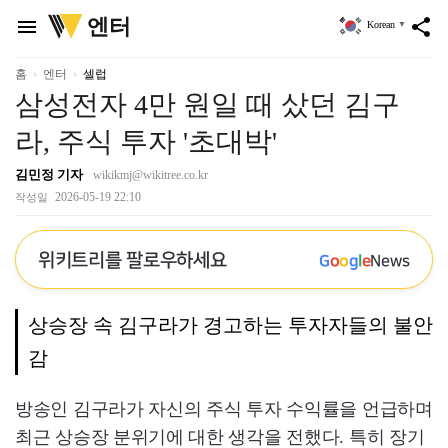
위
엔터
menu
share
Korean
▼
키
트
리
홈
엔터
셀럽
삼성전자 4만 원일 때 샀던 김구
라, 주식 투자 '초대박'
김민정 기자
wikikmj@wikitree.co.kr
2026-05-19 22:10
작성일
위키트리를 팔로우하세요
G
o
o
g
l
e
News
상승장 속 김구라가 경고하는 투자자들의 불안
감
방송인 김구라가 자신의 주식 투자 수익률을 언급하며
최근 상승장 분위기에 대한 생각을 전했다. 특히 장기