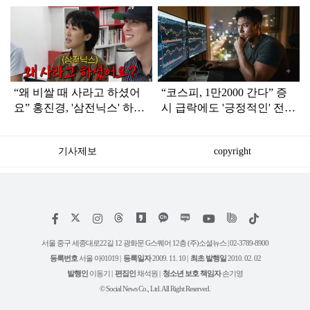
탑
라
인
“왜 비쌀 때 사라고 하셨어
“코스피, 1만2000 간다” 증
요” 홍진경, '삼전닉스' 하락
시 급락에도 '긍정적인' 전망
에 원망
나온 이유
기사제보
copyright
저
페
인
위
틱
작
이
스
키
톡
권
스
타
트
서울 중구 세종대로22길 12 광화문 G스퀘어 12층 (주)소셜뉴스 | 02-3789-8900
정
북
그
리
보
등록번호
서울 아01019 |
등록일자
2009. 11. 10 |
최초 발행일
2010. 02. 02
램
유
튜
발행인
이동기 |
편집인
채석원 |
청소년 보호 책임자
손기영
브
© Social News Co., Ltd. All Right Reserved.