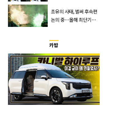
마지막 선언
초유의 사태, 벌써 후속편
논의 중…올해 최단기간
400만 돌파 성공한 ‘영화’
정체
카밥