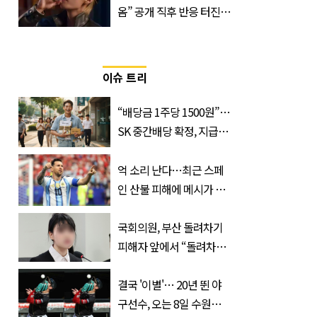
옴” 공개 직후 반응 터진
진로 뷔 캠페인 영상
이슈 트리
“배당금 1주당 1500원”…
SK 중간배당 확정, 지급일
과 대상은?
억 소리 난다…최근 스페
인 산불 피해에 메시가 기
부한 '금액'
국회의원, 부산 돌려차기
피해자 앞에서 “돌려차기
한 번 하죠?”
결국 '이별'… 20년 뛴 야
구선수, 오는 8일 수원서