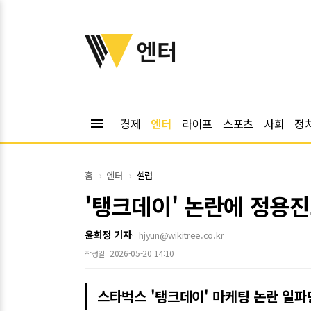
위키트리
엔터
menu
경제
엔터
라이프
스포츠
사회
정
홈
엔터
셀럽
'탱크데이' 논란에 정용
윤희정 기자
hjyun@wikitree.co.kr
2026-05-20 14:10
작성일
스타벅스 '탱크데이' 마케팅 논란 일파