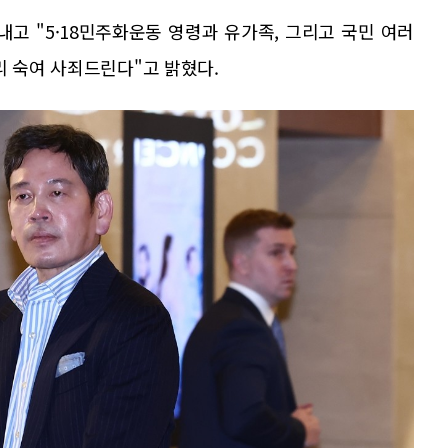
내고 "5·18민주화운동 영령과 유가족, 그리고 국민 여러
리 숙여 사죄드린다"고 밝혔다.