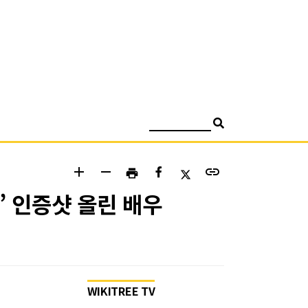
검색
add
remove
link
print
 인증샷 올린 배우
WIKITREE TV