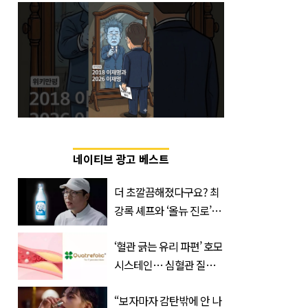
네이티브 광고 베스트
더 초깔끔해졌다구요? 최
강록 셰프와 ‘올뉴 진로’의
만남
‘혈관 긁는 유리 파편’ 호모
시스테인… 심혈관 질환
으로 사망 위험 부른다
“보자마자 감탄밖에 안 나