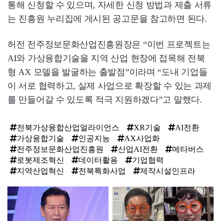
통해 신청할 수 있으며, 자세한 신청 방법과 제출 서류
는 진흥원 누리집에 게시된 공고문을 참고하면 된다.
허전 전주정보문화산업진흥원장은 “이번 프로젝트는
AI와 가상융합기술을 지역 산업 현장에 접목해 전북
형 AX 모델을 발굴하는 출발점”이라며 “도내 기업들
이 서로 협력하고, 실제 사업으로 확장할 수 있는 과제
를 만들어갈 수 있도록 적극 지원하겠다”고 말했다.
전북가상융합산업얼라이언스
XR기술
AI전환
가상융합기술
인공지능
AX사업화
전주정보문화산업진흥원
산업AI전환
메타버스
로봇제조혁신
데이터활용
기업협력
지역산업혁신
전북특화사업
제작시설인프라
탑
라
인