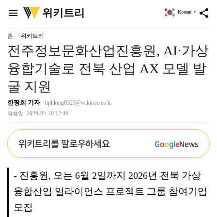
위
위키트리
menu
share
Korean
▼
키
트
리
홈
위키트리
전주정보문화산업진흥원, AI·가상
융합기술로 전북 산업 AX 모델 발
굴 지원
한평희 기자
hphking0323@wikitree.co.kr
2026-05-20 12:46
작성일
위키트리를 팔로우하세요
G
o
o
g
l
e
News
- 진흥원, 오는 6월 2일까지 2026년 전북 가상
융합산업 얼라이언스 프로젝트 그룹 참여기업
모집