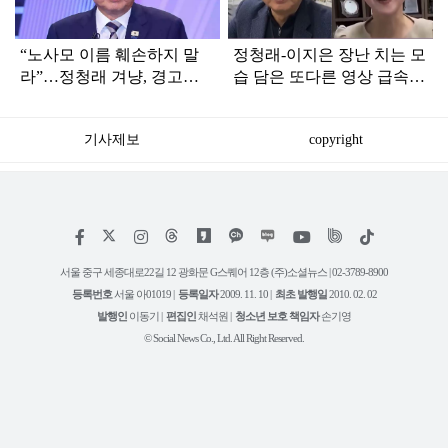
“노사모 이름 훼손하지 말
정청래-이지은 장난 치는 모
라”…정청래 겨냥, 경고장
습 담은 또다른 영상 급속
세게 날린 인물 정체
확산
기사제보
copyright
저
페
인
위
틱
작
이
스
키
톡
권
스
타
트
서울 중구 세종대로22길 12 광화문 G스퀘어 12층 (주)소셜뉴스 | 02-3789-8900
정
북
그
리
보
등록번호
서울 아01019 |
등록일자
2009. 11. 10 |
최초 발행일
2010. 02. 02
램
유
튜
발행인
이동기 |
편집인
채석원 |
청소년 보호 책임자
손기영
브
© Social News Co., Ltd. All Right Reserved.