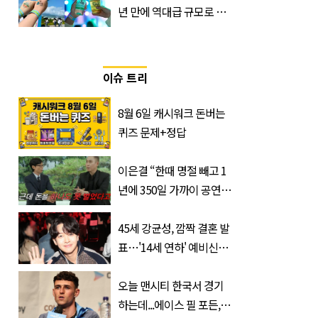
년 만에 역대급 규모로 돌
아온 ‘이슬라이브 페스티
벌’
이슈 트리
8월 6일 캐시워크 돈버는
퀴즈 문제+정답
이은결 “한때 명절 빼고 1
년에 350일 가까이 공연했
는데 한 푼도 못 벌었다”
(이유)
45세 강균성, 깜짝 결혼 발
표…'14세 연하' 예비신부
정체는 놀랍게도…
오늘 맨시티 한국서 경기
하는데...에이스 필 포든,