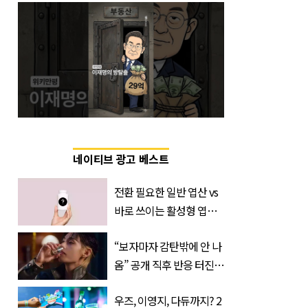
네이티브 광고 베스트
전환 필요한 일반 엽산 vs
바로 쓰이는 활성형 엽
산… 차이는?
“보자마자 감탄밖에 안 나
‘Quatrefolic®’ 주목
옴” 공개 직후 반응 터진
진로 뷔 캠페인 영상
우즈, 이영지, 다듀까지? 2