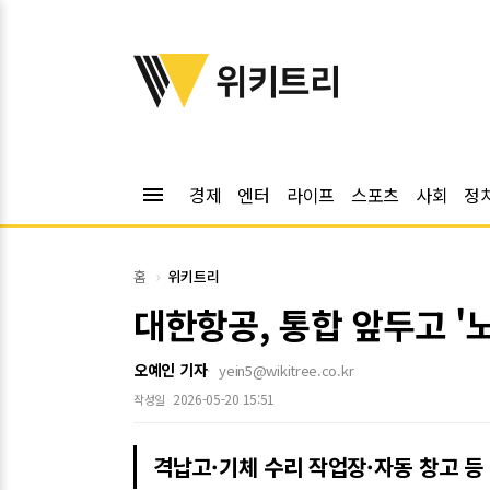
위키트리
위키트리
menu
경제
엔터
라이프
스포츠
사회
정
홈
위키트리
대한항공, 통합 앞두고 
오예인 기자
yein5@wikitree.co.kr
2026-05-20 15:51
작성일
격납고·기체 수리 작업장·자동 창고 등