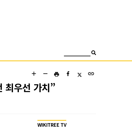
검색
add
remove
link
print
전 최우선 가치”
WIKITREE TV