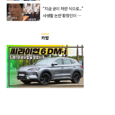
이강인 향해 '깜짝 발언'
“지금 굳이 저런 식으로...”
사생활 논란 황정민이 곧
출연할 예능 예고편 논란
카밥