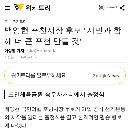
위
위키트리
menu
share
Korean
▼
키
트
리
홈
위키트리
백영현 포천시장 후보 "시민과 함
께 더 큰 포천 만들 것"
이상열 기자
sylee@wikitree.co.kr
2026-05-21 17:31
작성일
위키트리를 팔로우하세요
G
o
o
g
l
e
News
포천체육공원·송우사거리에서 출정식
백영현 국민의힘 포천시장 후보가 21일 공식 선거운동
의 시작을 알리는 출정식을 열고 본격적인 필승 행보
에 나섰다.