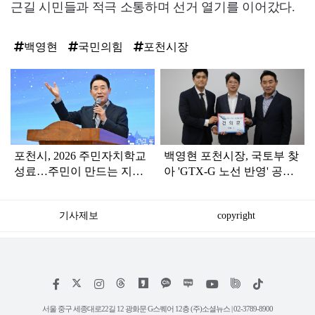
근길 시민들과 적극 소통하며 선거 열기를 이어갔다.
백영현
국민의힘
포천시장
탑
라
인
포천시, 2026 주민자치학교
백영현 포천시장, 국토부 찾
성료…주민이 만드는 지역
아 'GTX-G 노선 반영' 공식
의제 발굴
건의
기사제보
copyright
저
페
인
위
틱
작
이
스
키
톡
권
스
타
트
서울 중구 세종대로22길 12 광화문 G스퀘어 12층 (주)소셜뉴스 | 02-3789-8900
정