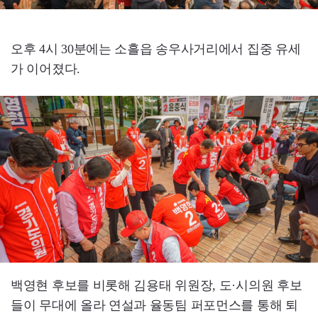
오후 4시 30분에는 소흘읍 송우사거리에서 집중 유세
가 이어졌다.
백영현 후보를 비롯해 김용태 위원장, 도·시의원 후보
들이 무대에 올라 연설과 율동팀 퍼포먼스를 통해 퇴