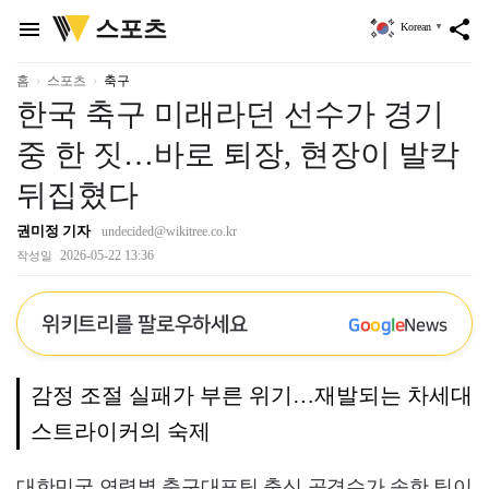
위
스포츠
menu
share
Korean
▼
키
트
리
홈
스포츠
축구
한국 축구 미래라던 선수가 경기
중 한 짓…바로 퇴장, 현장이 발칵
뒤집혔다
권미정 기자
undecided@wikitree.co.kr
2026-05-22 13:36
작성일
위키트리를 팔로우하세요
G
o
o
g
l
e
News
감정 조절 실패가 부른 위기…재발되는 차세대
스트라이커의 숙제
대한민국 연령별 축구대표팀 출신 공격수가 속한 팀이