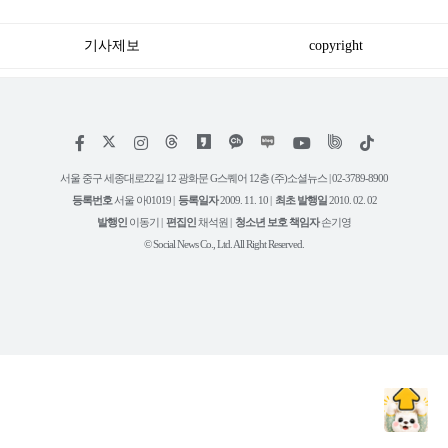
확인하세요
'금액'
기사제보
copyright
저
페
인
위
틱
작
이
스
키
톡
권
스
타
트
서울 중구 세종대로22길 12 광화문 G스퀘어 12층 (주)소셜뉴스 | 02-3789-8900
정
북
그
리
보
등록번호
서울 아01019 |
등록일자
2009. 11. 10 |
최초 발행일
2010. 02. 02
램
유
튜
발행인
이동기 |
편집인
채석원 |
청소년 보호 책임자
손기영
브
© Social News Co., Ltd. All Right Reserved.