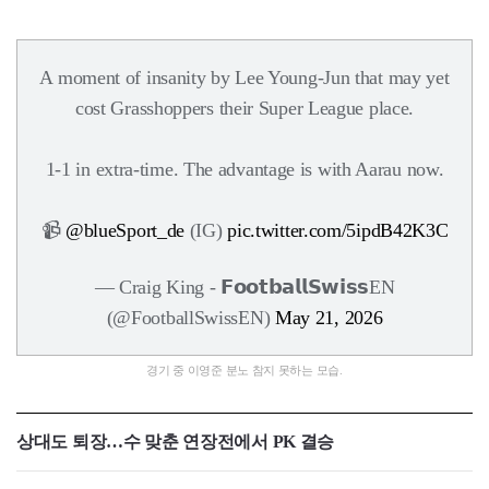
A moment of insanity by Lee Young-Jun that may yet
cost Grasshoppers their Super League place.
1-1 in extra-time. The advantage is with Aarau now.
📹
@blueSport_de
(IG)
pic.twitter.com/5ipdB42K3C
— Craig King - 𝗙𝗼𝗼𝘁𝗯𝗮𝗹𝗹𝗦𝘄𝗶𝘀𝘀EN
(@FootballSwissEN)
May 21, 2026
경기 중 이영준 분노 참지 못하는 모습.
상대도 퇴장…수 맞춘 연장전에서 PK 결승