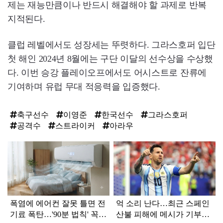
제는 재능만큼이나 반드시 해결해야 할 과제로 반복
지적된다.
클럽 레벨에서도 성장세는 뚜렷하다. 그라스호퍼 입단
첫 해인 2024년 8월에는 구단 이달의 선수상을 수상했
다. 이번 승강 플레이오프에서도 어시스트로 잔류에
기여하며 유럽 무대 적응력을 입증했다.
축구선수
이영준
한국선수
그라스호퍼
공격수
스트라이커
아라우
탑
라
인
폭염에 에어컨 잘못 틀면 전
억 소리 난다…최근 스페인
기료 폭탄…'90분 법칙' 꼭
산불 피해에 메시가 기부한