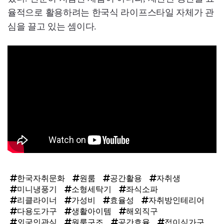
율적으로 활용하려는 한국식 라이프스타일 자체가 관
심을 끌고 있는 셈이다.
한국자취문화
원룸
공간활용
자취생
미니냉풍기
소형세탁기
좌식소파
리클라이너
가성비
효율성
자취방인테리어
다용도가구
생활아이템
해외직구
외국인관심
원룸구조
공간효율
접이식가구