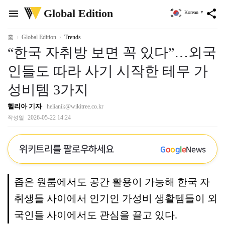
위
Global Edition
menu
share
Korean
▼
키
트
리
홈
Global Edition
Trends
“한국 자취방 보면 꼭 있다”…외국
인들도 따라 사기 시작한 테무 가
성비템 3가지
헬리아 기자
helianik@wikitree.co.kr
2026-05-22 14:24
작성일
위키트리를 팔로우하세요
G
o
o
g
l
e
News
좁은 원룸에서도 공간 활용이 가능해 한국 자
취생들 사이에서 인기인 가성비 생활템들이 외
국인들 사이에서도 관심을 끌고 있다.