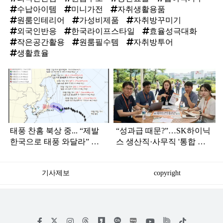
수납아이템
미니가전
자취생활용품
원룸인테리어
가성비제품
자취방꾸미기
외국인반응
한국라이프스타일
효율성극대화
작은공간활용
원룸필수템
자취방투어
생활효율
탑
라
인
태풍 찬홈 북상 중... “제발
“성과급 때문?”…SK하이닉
한국으로 태풍 와달라” 말
스 생산직·사무직 '통합 노
나오는 이유
조' 준비
기사제보
copyright
저
페
인
위
틱