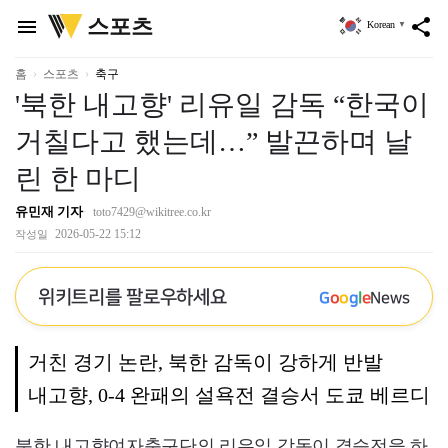
위
스포츠
menu
share
Korean
▼
키
트
리
홈
스포츠
축구
'북한 내고향' 리유일 감독 “한국이
거칠다고 했는데…” 발끈하며 날
린 한 마디
유민재 기자
toto7429@wikitree.co.kr
2026-05-22 15:12
작성일
위키트리를 팔로우하세요
G
o
o
g
l
e
News
거친 경기 논란, 북한 감독이 강하게 반발
내고향, 0-4 완패의 설욕전 결승서 도쿄 베르디
북한 내고향여자축구단의 리유일 감독이 결승전을 하