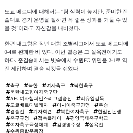
도쿄 베르디에 대해서는 "팀 실력이 높지만, 준비한 전
술대로 경기 운영을 잘하면 꼭 좋은 성과를 거둘 수 있
을 것"이라고 자신감을 내비쳤다.
한편 내고향은 작년 대회 조별리그에서 도쿄 베르디에
0-4로 완패한 바 있다. 이번 결승은 그 설욕전이기도
하다. 준결승에서는 빗속에서 수원FC 위민을 2-1로 역
전 제압하며 결승 티켓을 쥐었다.
축구
북한
여자축구
북한축구
북한내고향여자축구단
AFC여자챔피언스리그결승전
리유일감독
도쿄베르디벨레자
아시아축구연맹
우승
결승전
기자회견
북한여자축구
한일전논쟁
축구규정
접촉플레이
평양국제축구학교
여자축구육성체계
김경영주장
설욕전
수원종합운동장