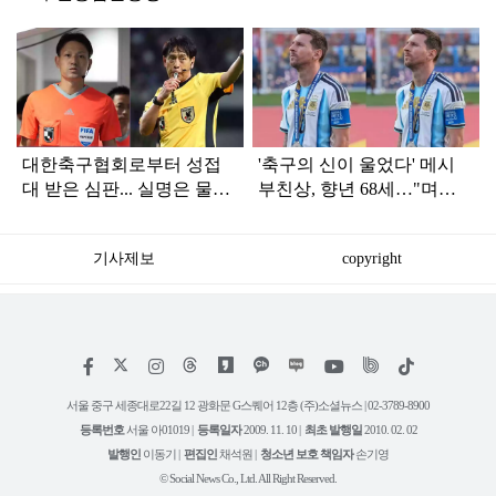
탑
라
인
대한축구협회로부터 성접
'축구의 신이 울었다' 메시
대 받은 심판... 실명은 물론
부친상, 향년 68세…"며칠
얼굴까지 공개
동안 힘들었다“
기사제보
copyright
저
페
인
위
틱
작
이
스
키
톡
권
스
타
트
서울 중구 세종대로22길 12 광화문 G스퀘어 12층 (주)소셜뉴스 | 02-3789-8900
정
북
그
리
보
등록번호
서울 아01019 |
등록일자
2009. 11. 10 |
최초 발행일
2010. 02. 02
램
유
튜
발행인
이동기 |
편집인
채석원 |
청소년 보호 책임자
손기영
브
© Social News Co., Ltd. All Right Reserved.