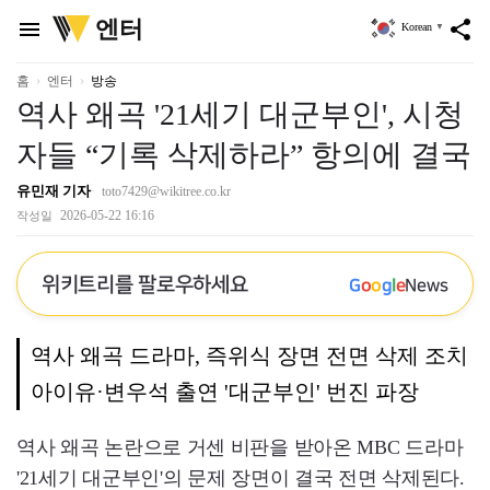
위
엔터
menu
share
Korean
▼
키
트
리
홈
엔터
방송
역사 왜곡 '21세기 대군부인', 시청
자들 “기록 삭제하라” 항의에 결국
유민재 기자
toto7429@wikitree.co.kr
2026-05-22 16:16
작성일
위키트리를 팔로우하세요
G
o
o
g
l
e
News
역사 왜곡 드라마, 즉위식 장면 전면 삭제 조치
아이유·변우석 출연 '대군부인' 번진 파장
역사 왜곡 논란으로 거센 비판을 받아온 MBC 드라마
'21세기 대군부인'의 문제 장면이 결국 전면 삭제된다.