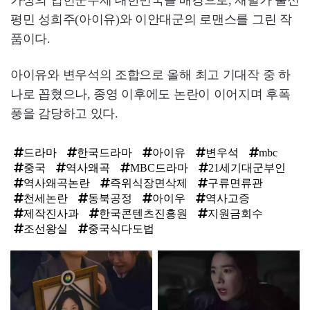
가상의 입헌군주제 대한민국을 배경으로, 재벌가 출신
평민 성희주(아이유)와 이안대군의 로맨스를 그린 작
품이다.
아이유와 변우석의 조합으로 올해 최고 기대작 중 하
나로 꼽혔으나, 종영 이후에도 논란이 이어지며 후폭
풍을 감당하고 있다.
드라마
한국드라마
아이유
변우석
mbc
중국
역사왜곡
MBC드라마
21세기대군부인
역사왜곡논란
즉위식장면삭제
구류면류관
천세논란
동북공정
아이우
역사고증
제작진사과
한국콘텐츠진흥원
지원금회수
조선왕실
중국식다도법
탑
라
인