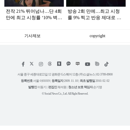
전작 21% 뛰어넘나…단 4회
방송 2회 만에…최고 시청
만에 최고 시청률 ‘10% 벽’
률 9% 찍고 반응 제대로 터
뚫은 한국 드라마
진 '드라마'
기사제보
copyright
저
페
인
위
틱
작
이
스
키
톡
권
스
타
트
서울 중구 세종대로22길 12 광화문 G스퀘어 12층 (주)소셜뉴스 | 02-3789-8900
정
북
그
리
보
등록번호
서울 아01019 |
등록일자
2009. 11. 10 |
최초 발행일
2010. 02. 02
램
유
튜
발행인
이동기 |
편집인
채석원 |
청소년 보호 책임자
손기영
브
© Social News Co., Ltd. All Right Reserved.