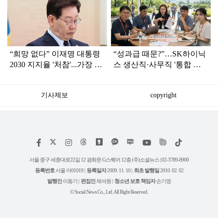
라
인
“희망 없다” 이재명 대통령
“성과급 때문?”…SK하이닉
2030 지지율 '처참'...가장 큰
스 생산직·사무직 '통합 노
이유는?
조' 준비
기사제보
copyright
저
페
인
위
틱
작
이
스
키
톡
권
스
타
트
서울 중구 세종대로22길 12 광화문 G스퀘어 12층 (주)소셜뉴스 | 02-3789-8900
정
북
그
리
보
등록번호
서울 아01019 |
등록일자
2009. 11. 10 |
최초 발행일
2010. 02. 02
램
유
튜
발행인
이동기 |
편집인
채석원 |
청소년 보호 책임자
손기영
브
© Social News Co., Ltd. All Right Reserved.