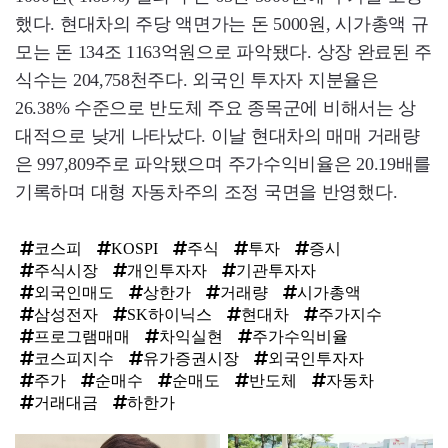
했다. 현대차의 주당 액면가는 돈 5000원, 시가총액 규
모는 돈 134조 1163억원으로 파악됐다. 상장 완료된 주
식수는 204,758천주다. 외국인 투자자 지분율은
26.38% 수준으로 반도체 주요 종목군에 비해서는 상
대적으로 낮게 나타났다. 이날 현대차의 매매 거래량
은 997,809주로 파악됐으며 주가수익비율은 20.19배를
기록하며 대형 자동차주의 조정 국면을 반영했다.
코스피
KOSPI
주식
투자
증시
주식시장
개인투자자
기관투자자
외국인매도
상한가
거래량
시가총액
삼성전자
SK하이닉스
현대차
주가지수
프로그램매매
차익실현
주가수익비율
코스피지수
유가증권시장
외국인투자자
주가
순매수
순매도
반도체
자동차
거래대금
하한가
탑