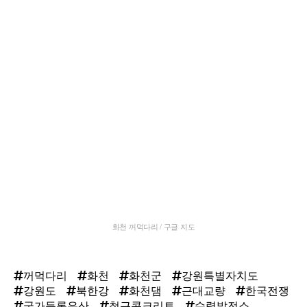
화천 꺼먹다리 / 구글 지도
꺼먹다리
화천
화천군
강원특별자치도
강원도
북한강
화천댐
근대교량
한국전쟁
국가등록유산
철근콘크리트
수력발전소