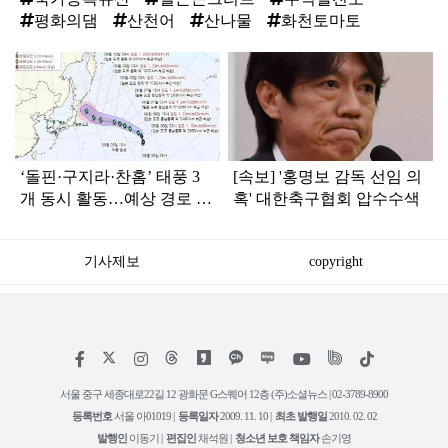
평화의댐
산천어
산나물
화천토마토
탑
라
인
‘돌핀·구지라·찬홈’ 태풍 3
[속보] '홍명보 감독 선임 의
개 동시 활동…예상 경로 보
혹' 대한축구협회 압수수색
니 ‘속 타는’ 한국
기사제보
copyright
저
페
인
위
틱
작
이
스
키
톡
권
스
타
트
서울 중구 세종대로22길 12 광화문 G스퀘어 12층 (주)소셜뉴스 | 02-3789-8900
정
북
그
리
보
등록번호
서울 아01019 |
등록일자
2009. 11. 10 |
최초 발행일
2010. 02. 02
램
유
튜
발행인
이동기 |
편집인
채석원 |
청소년 보호 책임자
손기영