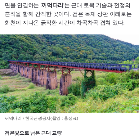
면을 연결하는 '
꺼먹다리
'는 근대 토목 기술과 전쟁의
흔적을 함께 간직한 곳이다. 검은 목재 상판 아래로는
화천이 지나온 굵직한 시간이 차곡차곡 겹쳐 있다.
꺼먹다리 / 한국관광공사(촬영 : 홍정표)
검은빛으로 남은 근대 교량