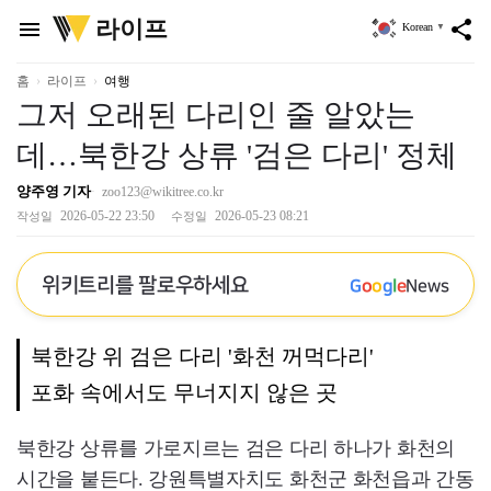
위
라이프
menu
share
Korean
▼
키
트
리
홈
라이프
여행
그저 오래된 다리인 줄 알았는
데…북한강 상류 '검은 다리' 정체
양주영 기자
zoo123@wikitree.co.kr
2026-05-22 23:50
2026-05-23 08:21
작성일
수정일
위키트리를 팔로우하세요
G
o
o
g
l
e
News
북한강 위 검은 다리 '화천 꺼먹다리'
포화 속에서도 무너지지 않은 곳
북한강 상류를 가로지르는 검은 다리 하나가 화천의
시간을 붙든다. 강원특별자치도 화천군 화천읍과 간동