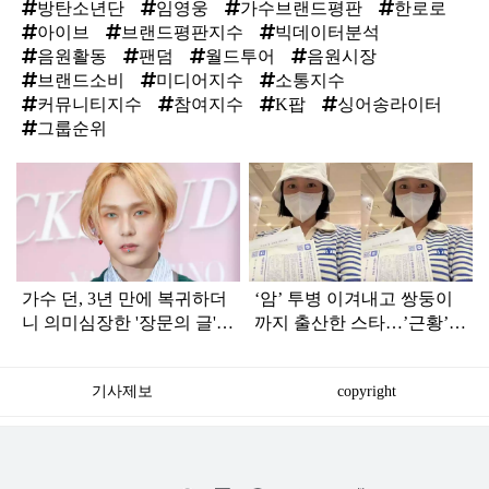
방탄소년단
임영웅
가수브랜드평판
한로로
아이브
브랜드평판지수
빅데이터분석
음원활동
팬덤
월드투어
음원시장
브랜드소비
미디어지수
소통지수
커뮤니티지수
참여지수
K팝
싱어송라이터
그룹순위
탑
라
인
가수 던, 3년 만에 복귀하더
‘암’ 투병 이겨내고 쌍둥이
니 의미심장한 '장문의 글'
까지 출산한 스타…’근황’
남겼다 (전문)
공개되자 눈길
기사제보
copyright
저