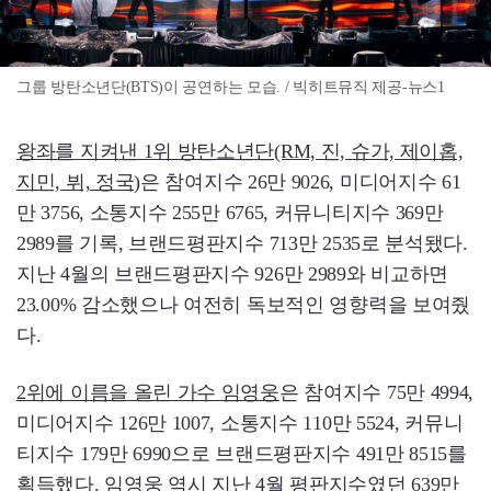
그룹 방탄소년단(BTS)이 공연하는 모습. / 빅히트뮤직 제공-뉴스1
왕좌를 지켜낸 1위 방탄소년단(RM, 진, 슈가, 제이홉,
지민, 뷔, 정국)
은 참여지수 26만 9026, 미디어지수 61
만 3756, 소통지수 255만 6765, 커뮤니티지수 369만
2989를 기록, 브랜드평판지수 713만 2535로 분석됐다.
지난 4월의 브랜드평판지수 926만 2989와 비교하면
23.00% 감소했으나 여전히 독보적인 영향력을 보여줬
다.
2위에 이름을 올린 가수 임영웅
은 참여지수 75만 4994,
미디어지수 126만 1007, 소통지수 110만 5524, 커뮤니
티지수 179만 6990으로 브랜드평판지수 491만 8515를
획득했다. 임영웅 역시 지난 4월 평판지수였던 639만