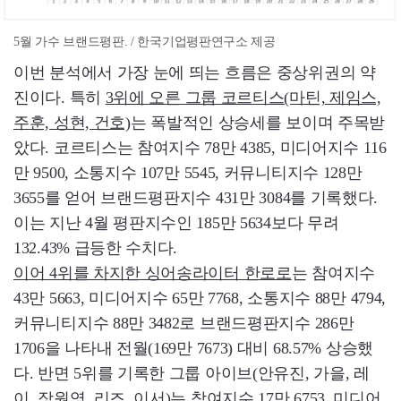
5월 가수 브랜드평판. / 한국기업평판연구소 제공
이번 분석에서 가장 눈에 띄는 흐름은 중상위권의 약
진이다. 특히
3위에 오른 그룹 코르티스(마틴, 제임스,
주훈, 성현, 건호)
는 폭발적인 상승세를 보이며 주목받
았다. 코르티스는 참여지수 78만 4385, 미디어지수 116
만 9500, 소통지수 107만 5545, 커뮤니티지수 128만
3655를 얻어 브랜드평판지수 431만 3084를 기록했다.
이는 지난 4월 평판지수인 185만 5634보다 무려
132.43% 급등한 수치다.
이어 4위를 차지한 싱어송라이터 한로로
는 참여지수
43만 5663, 미디어지수 65만 7768, 소통지수 88만 4794,
커뮤니티지수 88만 3482로 브랜드평판지수 286만
1706을 나타내 전월(169만 7673) 대비 68.57% 상승했
다. 반면 5위를 기록한 그룹 아이브(안유진, 가을, 레
이, 장원영, 리즈, 이서)는 참여지수 17만 6753, 미디어