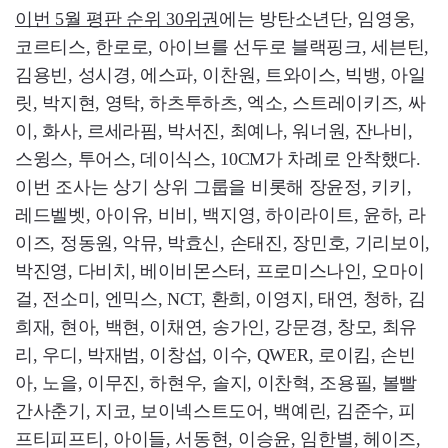
이번 5월 평판 순위 30위권
에는 방탄소년단, 임영웅,
코르티스, 한로로, 아이브를 선두로 블랙핑크, 세븐틴,
김용빈, 성시경, 에스파, 이찬원, 트와이스, 빅뱅, 아일
릿, 박지현, 영탁, 하츠투하츠, 엑소, 스트레이키즈, 싸
이, 화사, 르세라핌, 박서진, 최예나, 워너원, 잔나비,
스윙스, 투어스, 데이식스, 10CM가 차례로 안착했다.
이번 조사는 상기 상위 그룹을 비롯해 장윤정, 키키,
레드벨벳, 아이유, 비비, 백지영, 하이라이트, 윤하, 라
이즈, 정동원, 악뮤, 박효신, 손태진, 장민호, 기리보이,
박진영, 다비치, 베이비몬스터, 프로미스나인, 오마이
걸, 전소미, 엔믹스, NCT, 환희, 이영지, 태연, 청하, 김
희재, 현아, 백현, 이채연, 송가인, 강문경, 창모, 최유
리, 우디, 박재범, 이창섭, 이수, QWER, 로이킴, 손빈
아, 노을, 이무진, 하현우, 솔지, 이찬혁, 조용필, 볼빨
간사춘기, 지코, 보이넥스트도어, 백예린, 김준수, 피
프티피프티, 아이들, 서동현, 이승윤, 임한별, 헤이즈,