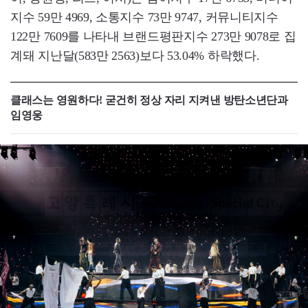
지수 59만 4969, 소통지수 73만 9747, 커뮤니티지수
122만 7609를 나타내 브랜드평판지수 273만 9078로 집
계돼 지난달(583만 2563)보다 53.04% 하락했다.
클래스는 영원하다! 굳건히 정상 자리 지켜낸 방탄소년단과
임영웅