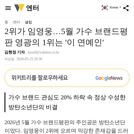
위
엔터
menu
share
Korean
▼
키
트
리
홈
엔터
셀럽
2위가 임영웅…5월 가수 브랜드평
판 영광의 1위는 '이 연예인'
김현정 기자
hzun9@wikitree.co.kr
2026-05-25 20:30
작성일
위키트리를 팔로우하세요
G
o
o
g
l
e
News
가수 브랜드 관심도 20% 하락 속 정상 수성한
방탄소년단의 비결
2026년 5월 가수 브랜드평판의 주인공은 방탄소년단
이었다. 임영웅이 2위에 오르며 막강한 존재감을 드러