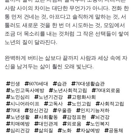
사람 사이의 차이는 대단한 무언가가 아니다. 전화 한
통 먼저 건네는 것, 아프다고 솔직하게 말하는 것, 서
툴러도 새로운 것을 한 번 더 시도하는 것, 모임에서
조금 더 목소리를 내는 것처럼 그 작은 선택들이 쌓여
노년의 질이 달라진다.
완벽하게 버티는 삶보다 끝까지 사람과 세상 속에 자
신을 남겨두는 삶이 훨씬 오래 빛난다.
인생
6070세대
습관
70대생활습관
노인고독사예방
노년사회적고립
70대외로움
노인심리
노년기건강
고령화사회
시니어라이프
고독사
노인고립
사회적고립
70대
정신건강
우울증
인지기능저하
노년생활
사회활동
감정표현
뇌건강
치매예방
대인관계
외로움
노인복지
심리건강
삶의질
노화
자살예방
공동체