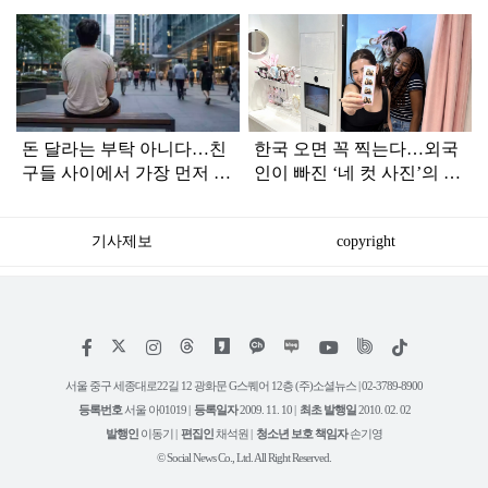
탑
라
인
돈 달라는 부탁 아니다…친
한국 오면 꼭 찍는다…외국
구들 사이에서 가장 먼저 연
인이 빠진 ‘네 컷 사진’의 시
락 끊기는 사람 '특징'
작
기사제보
copyright
저
페
인
위
틱
작
이
스
키
톡
권
스
타
트
서울 중구 세종대로22길 12 광화문 G스퀘어 12층 (주)소셜뉴스 | 02-3789-8900
정
북
그
리
보
등록번호
서울 아01019 |
등록일자
2009. 11. 10 |
최초 발행일
2010. 02. 02
램
유
튜
발행인
이동기 |
편집인
채석원 |
청소년 보호 책임자
손기영
브
© Social News Co., Ltd. All Right Reserved.