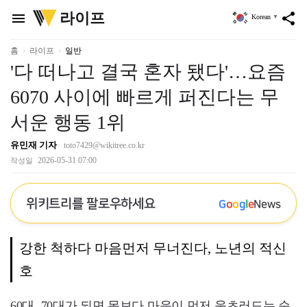
위
라이프
menu
share
Korean
▼
키
트
리
홈
라이프
일반
'다 떠나고 결국 혼자 됐다'…요즘
6070 사이에 빠르게 퍼진다는 무
서운 행동 1위
유민재 기자
toto7429@wikitree.co.kr
2026-05-31 07:00
작성일
위키트리를 팔로우하세요
G
o
o
g
l
e
News
강한 척하다 마음먼저 무너진다, 노년의 적신
호
60대, 70대가 되면 몸보다 마음이 먼저 움츠러드는 순