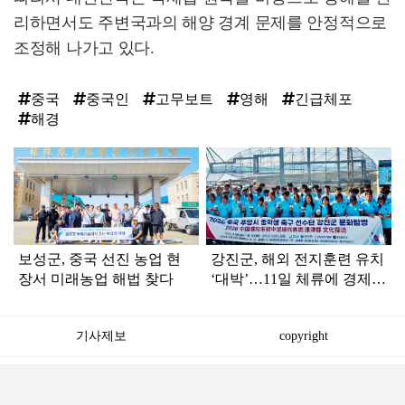
리하면서도 주변국과의 해양 경계 문제를 안정적으로
조정해 나가고 있다.
중국
중국인
고무보트
영해
긴급체포
해경
탑
라
인
보성군, 중국 선진 농업 현
강진군, 해외 전지훈련 유치
장서 미래농업 해법 찾다
‘대박’…11일 체류에 경제효
과 10억 원 기대
기사제보
copyright