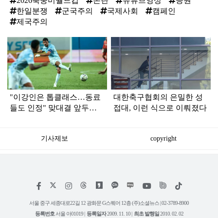
2026북중미월드컵
논란
유튜브영상
응원
한일분쟁
군국주의
국제사회
캠페인
제국주의
탑
라
인
"이강인은 톱클래스…동료
대한축구협회의 은밀한 성
들도 인정" 맞대결 앞두고
접대, 이런 식으로 이뤄졌다
극찬 날린 '맨시티 축구 선
수'
기사제보
copyright
저
페
인
위
틱
작
이
스
키
톡
권
스
타
트
서울 중구 세종대로22길 12 광화문 G스퀘어 12층 (주)소셜뉴스 | 02-3789-8900
정
북
그
리
보
등록번호
서울 아01019 |
등록일자
2009. 11. 10 |
최초 발행일
2010. 02. 02
램
유