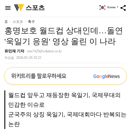
위
스포츠
menu
share
Korean
▼
키
트
리
홈
스포츠
축구
홍명보호 월드컵 상대인데…돌연
'욱일기 응원' 영상 올린 이 나라
유민재 기자
toto7429@wikitree.co.kr
2026-05-26 10:22
작성일
위키트리를 팔로우하세요
G
o
o
g
l
e
News
월드컵 앞두고 재등장한 욱일기, 국제무대의
민감한 이슈로
군국주의 상징 욱일기, 국제대회마다 반복되는
논란