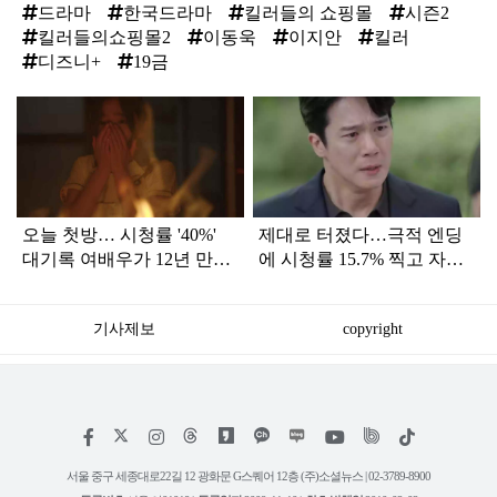
드라마
한국드라마
킬러들의 쇼핑몰
시즌2
킬러들의쇼핑몰2
이동욱
이지안
킬러
디즈니+
19금
탑
라
인
오늘 첫방… 시청률 '40%'
제대로 터졌다…극적 엔딩
대기록 여배우가 12년 만에
에 시청률 15.7% 찍고 자체
선택한 한국 드라마
최고 경신한 '드라마'
기사제보
copyright
저
페
인
위
틱
작
이
스
키
톡
권
스
타
트
서울 중구 세종대로22길 12 광화문 G스퀘어 12층 (주)소셜뉴스 | 02-3789-8900
정
북
그
리