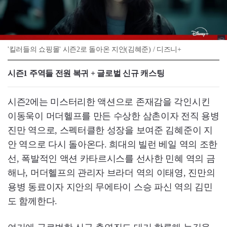
'킬러들의 쇼핑몰' 시즌2로 돌아온 지안(김혜준) / 디즈니+
시즌1 주역들 전원 복귀 + 글로벌 신규 캐스팅
시즌2에는 미스터리한 액션으로 존재감을 각인시킨
이동욱이 머더헬프를 만든 수상한 삼촌이자 전직 용병
진만 역으로, 스펙터클한 성장을 보여준 김혜준이 지
안 역으로 다시 돌아온다. 희대의 빌런 베일 역의 조한
선, 폭발적인 액션 카타르시스를 선사한 민혜 역의 금
해나, 머더헬프의 관리자 브라더 역의 이태영, 진만의
용병 동료이자 지안의 무에타이 스승 파신 역의 김민
도 함께한다.