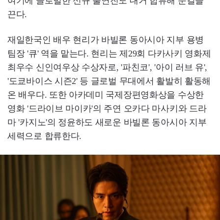
여기에 글로벌한 신규 출연진도 대거 합류해 눈길을
끈다.
재일한국인 배우 현리가 바빌론 동아시아 지부 용병
팀장 '큐' 역을 맡는다. 현리는 제29회 다카사키 영화제
최우수 신인여우상 수상자로, '파친코', '아이 러브 유',
'도쿄바이스 시즌2' 등 글로벌 무대에서 활발히 활동해
온 배우다. 또한 아카데미 국제장편영화상을 수상한
영화 '드라이브 마이카'의 주연 오카다 마사키와 드라
마 '카지노'의 정윤하도 새로운 바빌론 동아시아 지부
세력으로 합류한다.