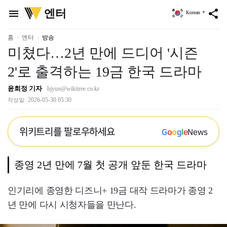
위
엔터
menu
share
Korean
▼
키
트
리
홈
엔터
방송
미쳤다…2년 만에 드디어 '시즌
2'로 출격하는 19금 한국 드라마
윤희정 기자
hjyun@wikitree.co.kr
2026-05-30 05:30
작성일
위키트리를 팔로우하세요
G
o
o
g
l
e
News
종영 2년 만에 7월 첫 공개 앞둔 한국 드라마
인기리에 종영한 디즈니+ 19금 대작 드라마가 종영 2
년 만에 다시 시청자들을 만난다.