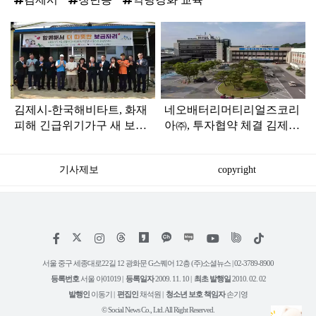
탑
라
인
김제시-한국해비타트, 화재
네오배터리머티리얼즈코리
피해 긴급위기가구 새 보금
아㈜, 투자협약 체결 김제
자리 마련 축하 입주식 개최
지평선산단에 893억 원 투
자, 드론용 첨단 배터리 생
기사제보
copyright
산거점 구축
저
페
인
위
틱
작
이
스
키
톡
권
스
타
트
서울 중구 세종대로22길 12 광화문 G스퀘어 12층 (주)소셜뉴스 | 02-3789-8900
정
북
그
리
보
등록번호
서울 아01019 |
등록일자
2009. 11. 10 |
최초 발행일
2010. 02. 02
램
유
튜
발행인
이동기 |
편집인
채석원 |
청소년 보호 책임자
손기영
브
© Social News Co., Ltd. All Right Reserved.