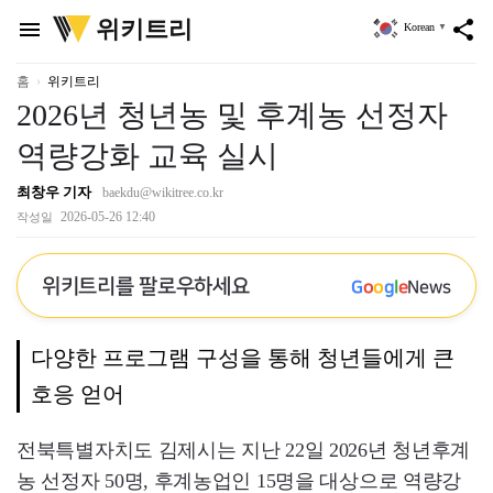
위
위키트리
menu
share
Korean
▼
키
트
리
홈
위키트리
2026년 청년농 및 후계농 선정자
역량강화 교육 실시
최창우 기자
baekdu@wikitree.co.kr
2026-05-26 12:40
작성일
위키트리를 팔로우하세요
G
o
o
g
l
e
News
다양한 프로그램 구성을 통해 청년들에게 큰
호응 얻어
전북특별자치도 김제시는 지난 22일 2026년 청년후계
농 선정자 50명, 후계농업인 15명을 대상으로 역량강