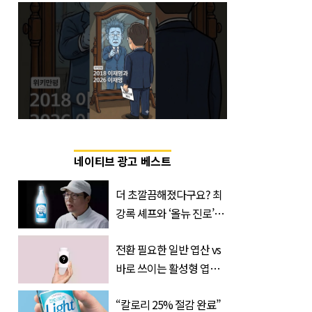
네이티브 광고 베스트
더 초깔끔해졌다구요? 최
강록 셰프와 ‘올뉴 진로’의
만남
전환 필요한 일반 엽산 vs
바로 쓰이는 활성형 엽
산… 차이는?
“칼로리 25% 절감 완료”
‘Quatrefolic®’ 주목