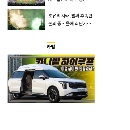
지 취소
초유의 사태, 벌써 후속편
논의 중…올해 최단기간
400만 돌파 성공한 ‘영화’
정체
카밥