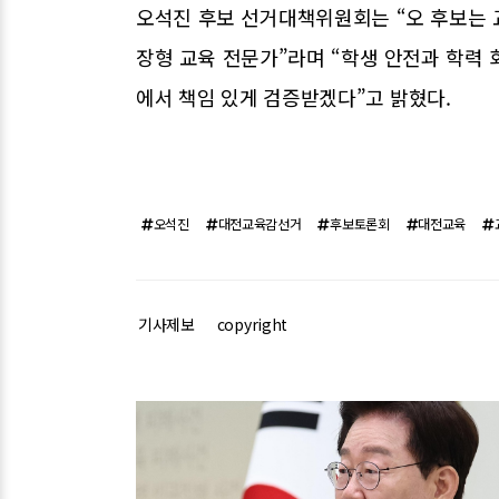
오석진 후보 선거대책위원회는 “오 후보는 교
장형 교육 전문가”라며 “학생 안전과 학력 회
에서 책임 있게 검증받겠다”고 밝혔다.
오석진
대전교육감선거
후보토론회
대전교육
기사제보
copyright
관련기사