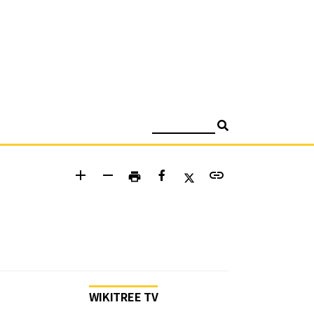
검색
add
remove
link
print
WIKITREE TV