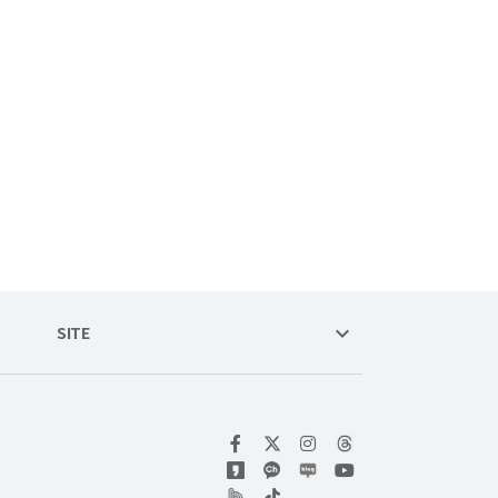
keyboard_arrow_down
SITE
위키트리 페이스북
위키트리 인스타그램
위키트리 유튜브