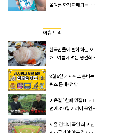
올여름 한정 판매되는 ‘최
저 칼로리 소주’ 나왔다
이슈 트리
한국인들이 흔히 하는 오
해... 여름에 먹는 생선회가
위험한 '진짜 이유'
8월 6일 캐시워크 돈버는
퀴즈 문제+정답
이은결 “한때 명절 빼고 1
년에 350일 가까이 공연했
는데 한 푼도 못 벌었다”
(이유)
서울 전역이 폭염 최고 단
계…급기야 야구 경기까