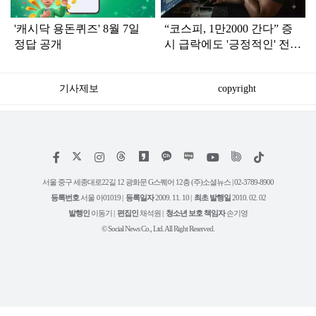
'캐시닥 용돈퀴즈' 8월 7일
“코스피, 1만2000 간다” 증
정답 공개
시 급락에도 '긍정적인' 전망
나온 이유
기사제보
copyright
저
페
인
위
틱
작
이
스
키
톡
권
스
타
트
서울 중구 세종대로22길 12 광화문 G스퀘어 12층 (주)소셜뉴스 | 02-3789-8900
정
북
그
리
보
등록번호
서울 아01019 |
등록일자
2009. 11. 10 |
최초 발행일
2010. 02. 02
램
유
튜
발행인
이동기 |
편집인
채석원 |
청소년 보호 책임자
손기영
브
© Social News Co., Ltd. All Right Reserved.