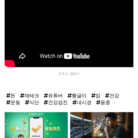
유튜브, 뿅글이
돈
재테크
유튜버
뿅글이
암
건강
운동
식단
건강검진
내시경
용종
탑
라
인