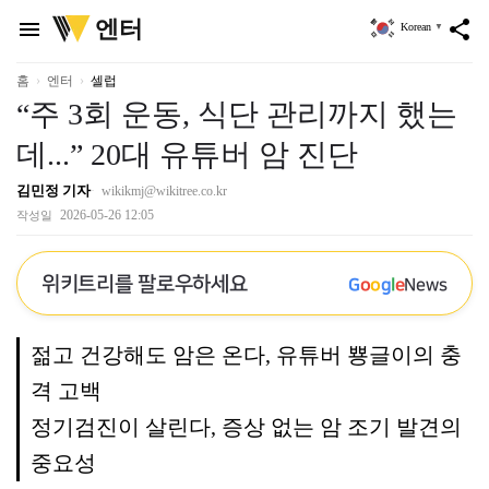
위
엔터
menu
share
Korean
▼
키
트
리
홈
엔터
셀럽
“주 3회 운동, 식단 관리까지 했는
데...” 20대 유튜버 암 진단
김민정 기자
wikikmj@wikitree.co.kr
2026-05-26 12:05
작성일
위키트리를 팔로우하세요
G
o
o
g
l
e
News
젊고 건강해도 암은 온다, 유튜버 뿅글이의 충
격 고백
정기검진이 살린다, 증상 없는 암 조기 발견의
중요성