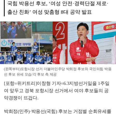
국힘 박용선 후보, ‘여성 안전·경력단절 제로·
출산 친화’ 여성 맞춤형 8대 공약 발표
(왼쪽부터)포항시장 선거 더불어민주당 박희정 후보와 국민의힘 박용
선 후보 유세 모습/각 후보 측 제공
[포항=위키트리]이창형 기자=6.3지방선거일을 1주일
여 앞두고 경북 포항시장 선거에서 여야 후보들의 공
약경쟁이 뜨겁다.
박희정(민주)·박용선(국힘) 후보는 거점별 순회유세를