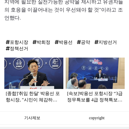
지역에 필요한 실천가능한 공약을 제시하고 유권자들
의 호응을 이끌어내는 것이 우선돼야 할 것"이라고 조
언했다.
포항시장
박희정
박용선
공약
지방선거
정책선거
탑
라
인
[종합]'취임 한달' 박용선 포
[속보]박용선 포항시장 “3급
항시장, "시민이 체감하는
정무특보를 4급 정책특보로
변화 만들 것“
하향할 것”
기사제보
copyright