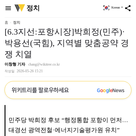
위
정치
menu
share
Korean
▼
키
트
리
홈
정치
[6.3지선:포항시장]박희정(민주)·
박용선(국힘), 지역별 맞춤공약 경
쟁 치열
이창형 기자
chang@wikitree.co.kr
2026-05-26 15:21
작성일
위키트리를 팔로우하세요
G
o
o
g
l
e
News
민주당 박희정 후보 “행정통합 포항이 먼저…
대경선 광역전철·에너지기술평가원 유치”