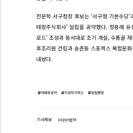
전문학 서구청장 후보는 ‘서구형 기본수당’과
테랑주식회사’ 설립을 공약했다. 정용래 
로드’ 조성과 동서대로 조기 개설, 수통골 
후조리원 건립과 송촌동 스포렉스 복합문화공간
내놨다.
허태정공약
지방자치혁신
원팀행정
기사제보
copyright