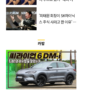
우와 스킨십 근황 포착
'최태원 회장이 SK하이닉
스 주식 사라고 한 이유' 글
급속 확산
카밥