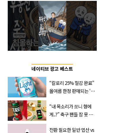
네이티브 광고 베스트
“칼로리 25% 절감 완료”
올여름 한정 판매되는 ‘최
저 칼로리 소주’ 나왔다
“내 목소리가 쏘니 형에
게..?” 축구 팬들 잠 못 들
게 할 테라의 역대급 이벤
전환 필요한 일반 엽산 vs
트