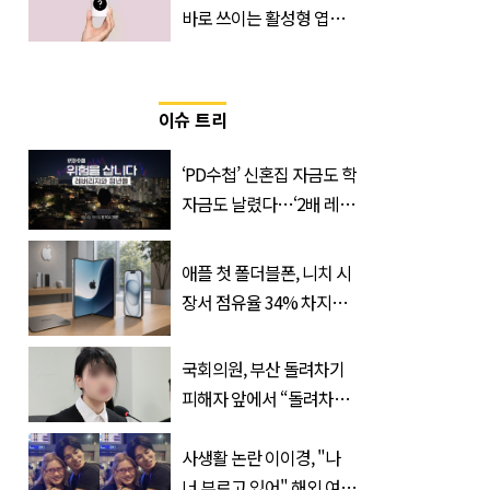
바로 쓰이는 활성형 엽
산… 차이는?
‘Quatrefolic®’ 주목
이슈 트리
‘PD수첩’ 신혼집 자금도 학
자금도 날렸다…‘2배 레버
리지’의 덫
애플 첫 폴더블폰, 니치 시
장서 점유율 34% 차지할
듯
국회의원, 부산 돌려차기
피해자 앞에서 “돌려차기
한 번 하죠?”
사생활 논란 이이경, "나
너 부르고 있어" 해외 여배