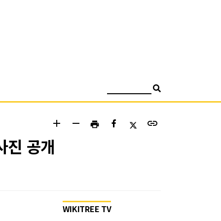
검색
add
remove
link
print
사진 공개
WIKITREE TV