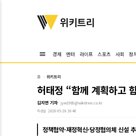
위키트리
위키트리
menu
경제
엔터
라이프
스포츠
사회
정
홈
위키트리
허태정 “함께 계획하고 
김지연 기자
jyed365@wikitree.co.kr
2026-05-26 16:40
작성일
정책협약·재정혁신·당정협의체 신설 추진