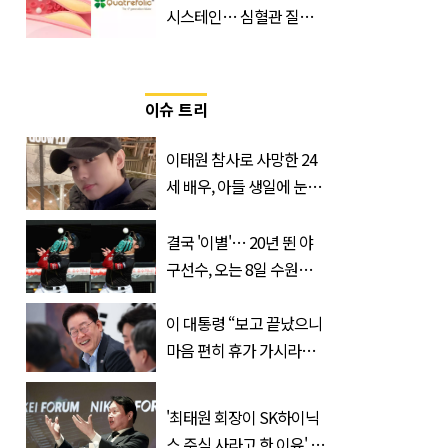
시스테인… 심혈관 질환
으로 사망 위험 부른다
이슈 트리
이태원 참사로 사망한 24
세 배우, 아들 생일에 눈물
쏟은 어머니
결국 '이별'… 20년 뛴 야
구선수, 오는 8일 수원서
마지막 선언
이 대통령 “보고 끝났으니
마음 편히 휴가 가시라…
저는 집에 있는 게 휴가”
'최태원 회장이 SK하이닉
스 주식 사라고 한 이유' 글