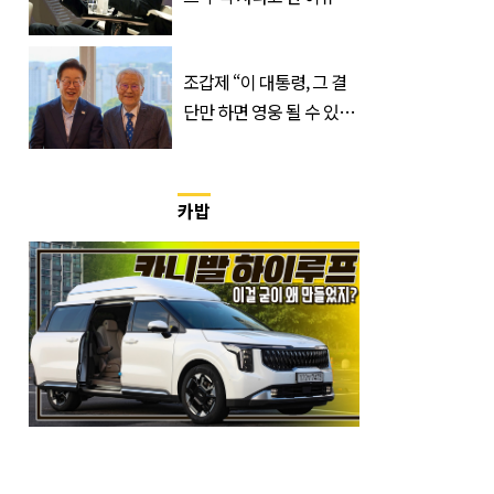
급속 확산
조갑제 “이 대통령, 그 결
단만 하면 영웅 될 수 있
다”
카밥