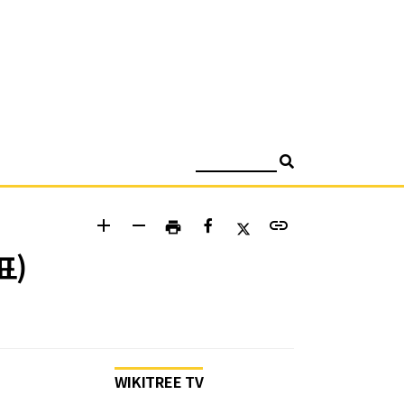
검색
add
remove
link
print
표)
WIKITREE TV