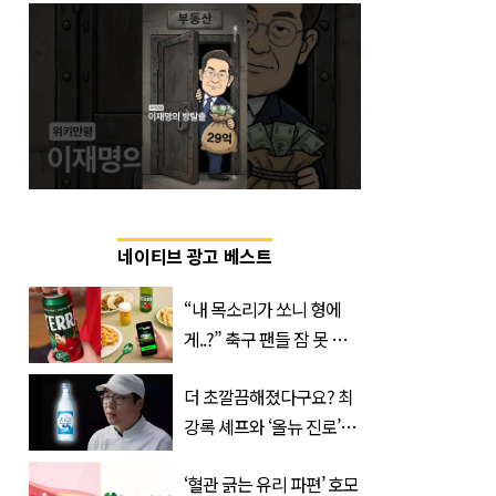
네이티브 광고 베스트
“내 목소리가 쏘니 형에
게..?” 축구 팬들 잠 못 들
게 할 테라의 역대급 이벤
더 초깔끔해졌다구요? 최
트
강록 셰프와 ‘올뉴 진로’의
만남
‘혈관 긁는 유리 파편’ 호모