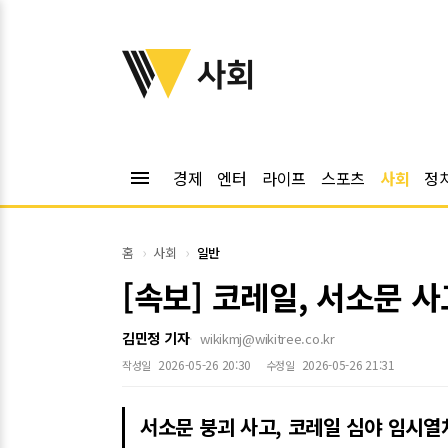
위키트리
사회
menu
경제
엔터
라이프
스포츠
사회
정
홈
사회
일반
[속보] 코레일, 서소문 사
김민정 기자
wikikmj@wikitree.co.kr
2026-05-26 20:30
2026-05-26 21:31
작성일
수정일
서소문 붕괴 사고, 코레일 심야 임시열