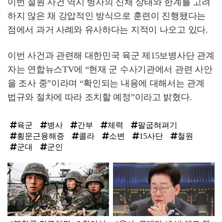
이번 철원 사건 역시 병사의 신체 상태와 한계를 고려
하지 않은 채 강압적인 방식으로 훈련이 진행됐다는
점에서 과거 사례와 유사하다는 지적이 나오고 있다.
이번 사건과 관련해 대한민국 육군 제15보병사단 관계
자는 연합뉴스TV에 “현재 군 수사기관에서 관련 사안
을 조사 중”이라며 “확인되는 내용에 대해서는 관계
법규와 절차에 따라 조치할 예정”이라고 밝혔다.
육군
병사
간부
체력
팔굽혀펴기
횡문근융해증
콜라
소변
15사단
철원
군대
군인
탑
라
인