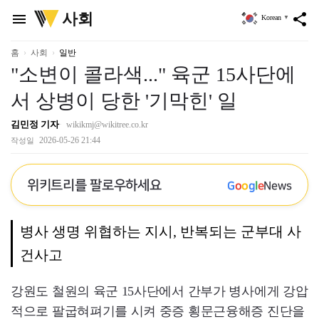
위
사회
menu
share
Korean
▼
키
트
리
홈
사회
일반
"소변이 콜라색..." 육군 15사단에
서 상병이 당한 '기막힌' 일
김민정 기자
wikikmj@wikitree.co.kr
2026-05-26 21:44
작성일
위키트리를 팔로우하세요
G
o
o
g
l
e
News
병사 생명 위협하는 지시, 반복되는 군부대 사
건사고
강원도 철원의 육군 15사단에서 간부가 병사에게 강압
적으로 팔굽혀펴기를 시켜 중증 횡문근융해증 진단을