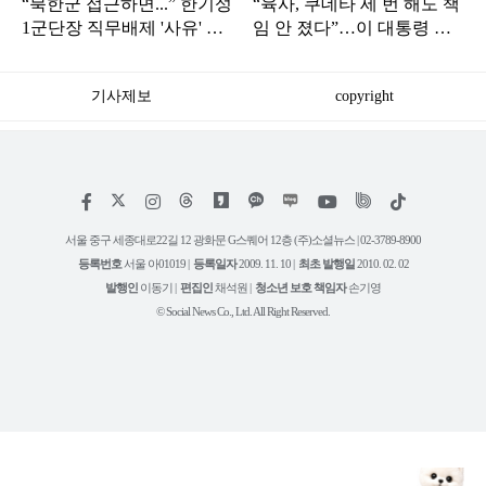
“북한군 접근하면...” 한기성
“육사, 쿠데타 세 번 해도 책
1군단장 직무배제 '사유' 또
임 안 졌다”…이 대통령 작
있었다
심 발언
기사제보
copyright
저
페
인
위
틱
작
이
스
키
톡
권
스
타
트
서울 중구 세종대로22길 12 광화문 G스퀘어 12층 (주)소셜뉴스 | 02-3789-8900
정
북
그
리
보
등록번호
서울 아01019 |
등록일자
2009. 11. 10 |
최초 발행일
2010. 02. 02
램
유
튜
발행인
이동기 |
편집인
채석원 |
청소년 보호 책임자
손기영
브
© Social News Co., Ltd. All Right Reserved.