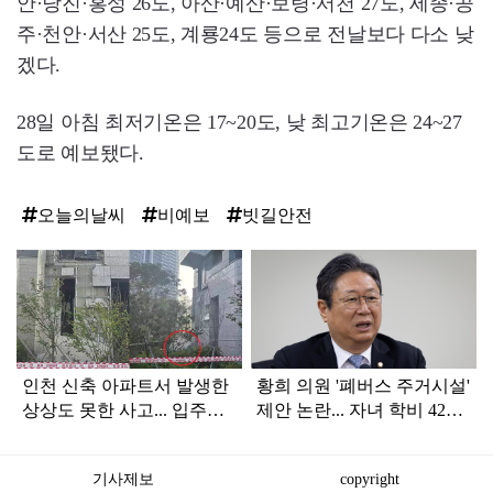
안·당진·홍성 26도, 아산·예산·보령·서천 27도, 세종·공
주·천안·서산 25도, 계룡24도 등으로 전날보다 다소 낮
겠다.
28일 아침 최저기온은 17~20도, 낮 최고기온은 24~27
도로 예보됐다.
오늘의날씨
비예보
빗길안전
탑
라
인
인천 신축 아파트서 발생한
황희 의원 '폐버스 주거시설'
상상도 못한 사고... 입주민
제안 논란... 자녀 학비 4200
아닌 사람들마저 '충격'
만원 논쟁으로 확산
기사제보
copyright