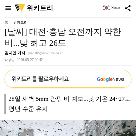
위
위키트리
menu
share
Korean
▼
키
트
리
홈
위키트리
[날씨] 대전·충남 오전까지 약한
비...낮 최고 26도
김지연 기자
jyed365@wikitree.co.kr
2026-05-27 09:42
작성일
위키트리를 팔로우하세요
G
o
o
g
l
e
News
28일 새벽 5mm 안팎 비 예보...낮 기온 24~27도
평년 수준 유지