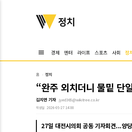
위키트리
정치
menu
경제
엔터
라이프
스포츠
사회
정
홈
정치
“완주 외치더니 물밑 단일화
김지연 기자
jyed365@wikitree.co.kr
2026-05-27 14:00
작성일
27일 대전시의회 공동 기자회견...양당 