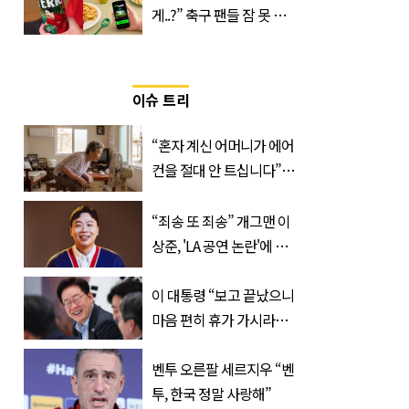
게..?” 축구 팬들 잠 못 들
게 할 테라의 역대급 이벤
트
이슈 트리
“혼자 계신 어머니가 에어
컨을 절대 안 트십니다”…
반응 폭발한 사연의 정체
“죄송 또 죄송” 개그맨 이
상준, 'LA 공연 논란'에 고
개 숙였다…무슨 일
이 대통령 “보고 끝났으니
마음 편히 휴가 가시라…
저는 집에 있는 게 휴가”
벤투 오른팔 세르지우 “벤
투, 한국 정말 사랑해”