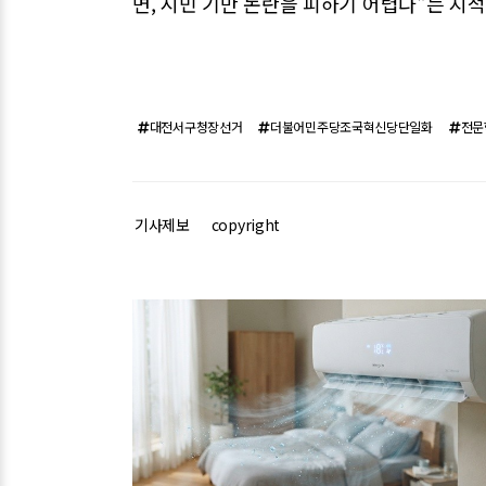
면, 시민 기만 논란을 피하기 어렵다"는 지
대전서구청장선거
더불어민주당조국혁신당단일화
전문
기사제보
copyright
관련기사