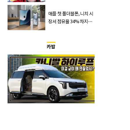
애플 첫 폴더블폰, 니치 시
장서 점유율 34% 차지할
듯
카밥