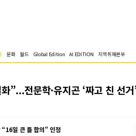
치
문화
월드
Global Edition
AI EDITION
지역취재본부
”...전문학·유지곤 ‘짜고 친 선거
“16일 큰 틀 합의” 인정