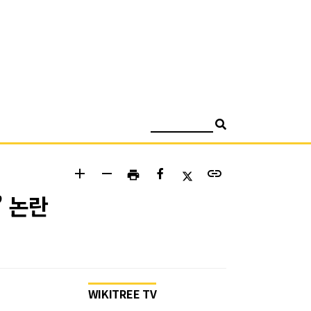
검색
add
remove
link
print
’ 논란
WIKITREE TV