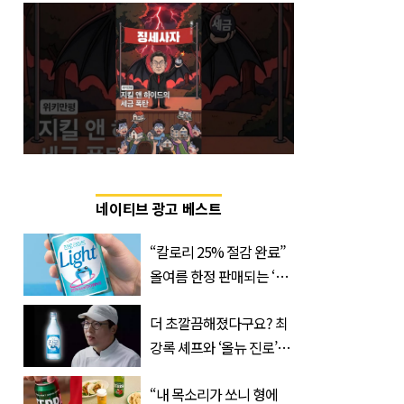
네이티브 광고 베스트
“칼로리 25% 절감 완료”
올여름 한정 판매되는 ‘최
저 칼로리 소주’ 나왔다
더 초깔끔해졌다구요? 최
강록 셰프와 ‘올뉴 진로’의
만남
“내 목소리가 쏘니 형에