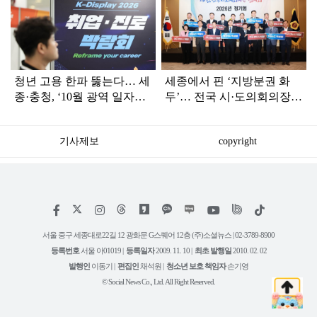
라
인
청년 고용 한파 뚫는다… 세
세종에서 핀 ‘지방분권 화
종·충청, ‘10월 광역 일자리
두’… 전국 시·도의회의장
대통합’ 시동
단, 행정수도 완성 공동전선
기사제보
copyright
저
페
인
위
틱
작
이
스
키
톡
권
스
타
트
서울 중구 세종대로22길 12 광화문 G스퀘어 12층 (주)소셜뉴스 | 02-3789-8900
정
북
그
리
보
등록번호
서울 아01019 |
등록일자
2009. 11. 10 |
최초 발행일
2010. 02. 02
램
유
튜
발행인
이동기 |
편집인
채석원 |
청소년 보호 책임자
손기영
브
© Social News Co., Ltd. All Right Reserved.