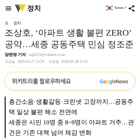
위
정치
menu
share
Korean
▼
키
트
리
홈
정치
조상호, ‘아파트 생활 불편 ZERO’
공약…세종 공동주택 민심 정조준
양완영 기자
top0322@wikitree.co.kr
2026-05-27 13:59
2026-05-28 11:01
작성일
수정일
위키트리를 팔로우하세요
G
o
o
g
l
e
News
층간소음·생활갈등·크린넷 고장까지…공동주
택 일상 불편 해소 전면에
세종은 시민 10명 중 8~9명이 아파트 거주…관
건은 기존 대책 넘어 체감 변화