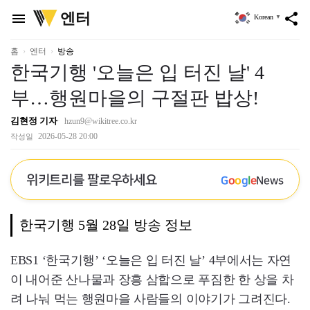
위
엔터
menu
share
Korean
▼
키
트
리
홈
엔터
방송
한국기행 '오늘은 입 터진 날' 4
부…행원마을의 구절판 밥상!
김현정 기자
hzun9@wikitree.co.kr
2026-05-28 20:00
작성일
위키트리를 팔로우하세요
G
o
o
g
l
e
News
한국기행 5월 28일 방송 정보
EBS1 ‘한국기행’ ‘오늘은 입 터진 날’ 4부에서는 자연
이 내어준 산나물과 장흥 삼합으로 푸짐한 한 상을 차
려 나눠 먹는 행원마을 사람들의 이야기가 그려진다.