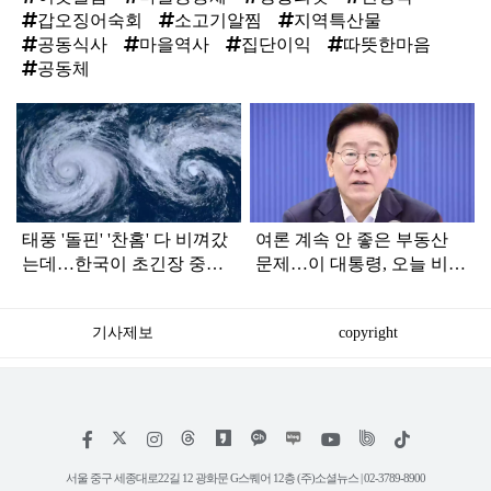
갑오징어숙회
소고기알찜
지역특산물
공동식사
마을역사
집단이익
따뜻한마음
공동체
탑
라
인
태풍 '돌핀' '찬홈' 다 비껴갔
여론 계속 안 좋은 부동산
는데…한국이 초긴장 중인
문제…이 대통령, 오늘 비공
이유
개로 ‘이것’ 진행한다
기사제보
copyright
저
페
인
위
틱
작
이
스
키
톡
권
스
타
트
서울 중구 세종대로22길 12 광화문 G스퀘어 12층 (주)소셜뉴스 | 02-3789-8900
정
북
그
리