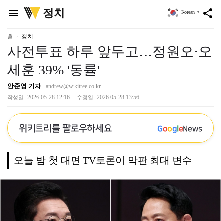
위
정치
menu
share
Korean
▼
키
트
리
홈
정치
사전투표 하루 앞두고…정원오·오
세훈 39% '동률'
안준영 기자
andrew@wikitree.co.kr
2026-05-28 12:16
2026-05-28 13:56
작성일
수정일
위키트리를 팔로우하세요
G
o
o
g
l
e
News
오늘 밤 첫 대면 TV토론이 막판 최대 변수