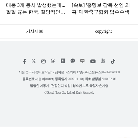
태풍 3개 동시 발생했는데...
[속보] '홍명보 감독 선임 의
펄펄 끓는 한국, 절망적인
혹' 대한축구협회 압수수색
소식 떴다
기사제보
copyright
저
페
인
위
틱
작
이
스
키
톡
권
스
타
트
서울 중구 세종대로22길 12 광화문 G스퀘어 12층 (주)소셜뉴스 | 02-3789-8900
정
북
그
리
보
등록번호
서울 아01019 |
등록일자
2009. 11. 10 |
최초 발행일
2010. 02. 02
램
유
튜
발행인
이동기 |
편집인
채석원 |
청소년 보호 책임자
손기영
브
© Social News Co., Ltd. All Right Reserved.