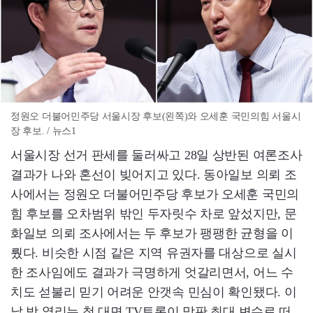
정원오 더불어민주당 서울시장 후보(왼쪽)와 오세훈 국민의힘 서울시
장 후보. / 뉴스1
서울시장 선거 판세를 둘러싸고 28일 상반된 여론조사
결과가 나와 혼선이 빚어지고 있다. 동아일보 의뢰 조
사에서는 정원오 더불어민주당 후보가 오세훈 국민의
힘 후보를 오차범위 밖인 두자릿수 차로 앞섰지만, 문
화일보 의뢰 조사에서는 두 후보가 팽팽한 균형을 이
뤘다. 비슷한 시점 같은 지역 유권자를 대상으로 실시
한 조사임에도 결과가 극명하게 엇갈리면서, 어느 수
치도 섣불리 믿기 어려운 안갯속 민심이 확인됐다. 이
날 밤 열리는 첫 대면 TV토론이 막판 최대 변수로 떠