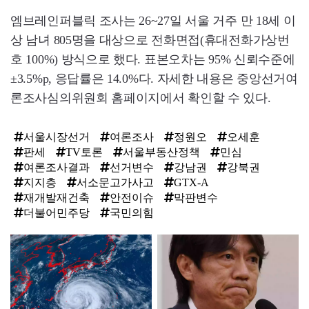
엠브레인퍼블릭 조사는 26~27일 서울 거주 만 18세 이
상 남녀 805명을 대상으로 전화면접(휴대전화가상번
호 100%) 방식으로 했다. 표본오차는 95% 신뢰수준에
±3.5%p, 응답률은 14.0%다. 자세한 내용은 중앙선거여
론조사심의위원회 홈페이지에서 확인할 수 있다.
서울시장선거
여론조사
정원오
오세훈
판세
TV토론
서울부동산정책
민심
여론조사결과
선거변수
강남권
강북권
지지층
서소문고가사고
GTX-A
재개발재건축
안전이슈
막판변수
더불어민주당
국민의힘
탑
라
인