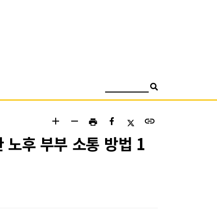
검색
add
remove
link
print
 노후 부부 소통 방법 1