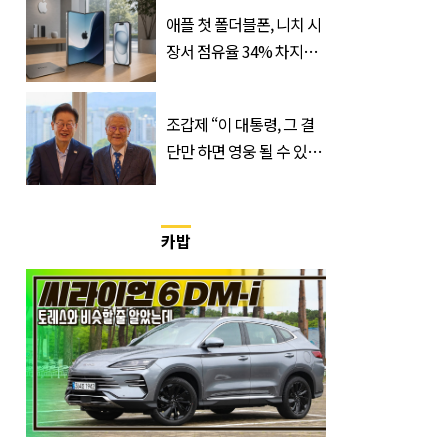
능
애플 첫 폴더블폰, 니치 시
장서 점유율 34% 차지할
듯
조갑제 “이 대통령, 그 결
단만 하면 영웅 될 수 있
다”
카밥