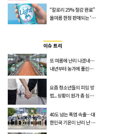
으로 사망 위험 부른다
“칼로리 25% 절감 완료”
올여름 한정 판매되는 ‘최
저 칼로리 소주’ 나왔다
이슈 트리
또 여름에 난리 나겠네…
내년부터 농가에 풀린다는
'신품종' 한국 과일
요즘 청소년들의 피임 방
법... 상황이 뭔가 좀 심각
한 것 같다
40도 넘는 폭염 속출…대
한민국 기온이 난리 난 이
유, 사진 1장으로 설명 가