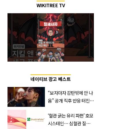
WIKITREE TV
네이티브 광고 베스트
“보자마자 감탄밖에 안 나
옴” 공개 직후 반응 터진
진로 뷔 캠페인 영상
‘혈관 긁는 유리 파편’ 호모
시스테인… 심혈관 질환