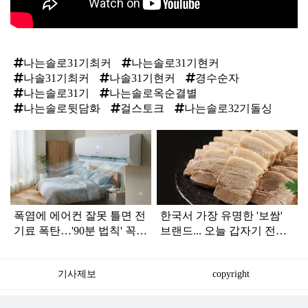
나는솔로31기최커
나는솔로31기현커
나솔31기최커
나솔31기현커
경수순자
나는솔로31기
나는솔로옥순결별
나는솔로뒷담화
걸스토크
나는솔로32기돌싱
탑
라
인
폭염에 에어컨 잘못 틀면 전
한국서 가장 유명한 '보쌈'
기료 폭탄…'90분 법칙' 꼭
브랜드... 오늘 갑자기 전해
확인하세요
진 안 좋은 소식
기사제보
copyright