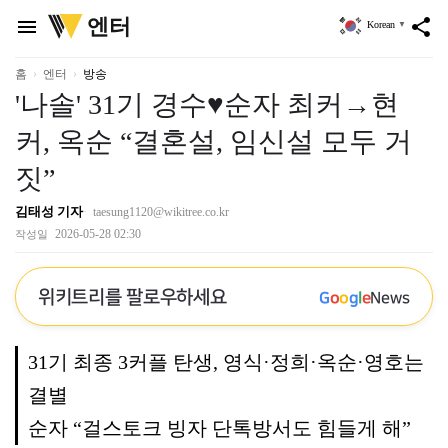
위
엔터
menu
share
Korean
▼
키
트
리
홈
엔터
방송
'나솔' 31기 경수♥순자 최커→현
커, 옥순 “결혼설, 임신설 모두 거
짓”
김태성 기자
taesung1120@wikitree.co.kr
2026-05-28 02:30
작성일
위키트리를 팔로우하세요
G
o
o
g
l
e
News
31기 최종 3커플 탄생, 영식·정희·옥순·영호는
결별
순자 “걸스토크 빙자 단톡방서도 힘들게 해”