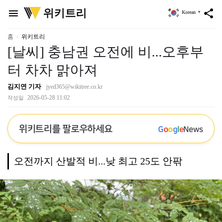
위
위키트리
menu
share
Korean
▼
키
트
리
홈
위키트리
[날씨] 충남권 오전에 비...오후부
터 차차 맑아져
김지연 기자
jyed365@wikitree.co.kr
2026-05-28 11:02
작성일
위키트리를 팔로우하세요
G
o
o
g
l
e
News
오전까지 산발적 비...낮 최고 25도 안팎