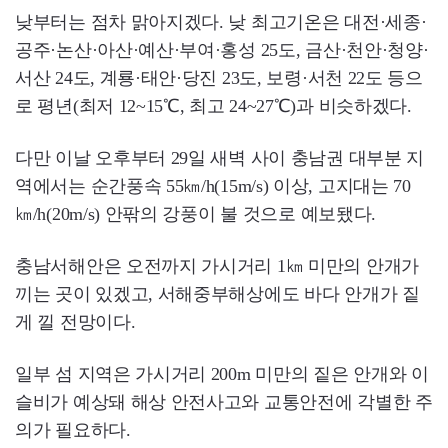
낮부터는 점차 맑아지겠다. 낮 최고기온은 대전·세종·
공주·논산·아산·예산·부여·홍성 25도, 금산·천안·청양·
서산 24도, 계룡·태안·당진 23도, 보령·서천 22도 등으
로 평년(최저 12~15℃, 최고 24~27℃)과 비슷하겠다.
다만 이날 오후부터 29일 새벽 사이 충남권 대부분 지
역에서는 순간풍속 55㎞/h(15m/s) 이상, 고지대는 70
㎞/h(20m/s) 안팎의 강풍이 불 것으로 예보됐다.
충남서해안은 오전까지 가시거리 1㎞ 미만의 안개가
끼는 곳이 있겠고, 서해중부해상에도 바다 안개가 짙
게 낄 전망이다.
일부 섬 지역은 가시거리 200m 미만의 짙은 안개와 이
슬비가 예상돼 해상 안전사고와 교통안전에 각별한 주
의가 필요하다.