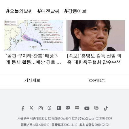
오늘의날씨
대전날씨
강풍예보
탑
라
인
‘돌핀·구지라·찬홈’ 태풍 3
[속보] '홍명보 감독 선임 의
개 동시 활동…예상 경로 보
혹' 대한축구협회 압수수색
니 ‘속 타는’ 한국
기사제보
copyright
저
페
인
위
틱
작
이
스
키
톡
권
스
타
트
서울 중구 세종대로22길 12 광화문 G스퀘어 12층 (주)소셜뉴스 | 02-3789-8900
정
북
그
리
보
등록번호
서울 아01019 |
등록일자
2009. 11. 10 |
최초 발행일
2010. 02. 02
램
유