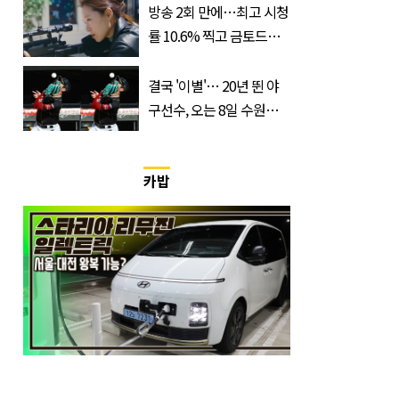
방송 2회 만에…최고 시청
률 10.6% 찍고 금토드라
마 전체 1위 차지한 '드라
마'
결국 '이별'… 20년 뛴 야
구선수, 오는 8일 수원서
마지막 선언
카밥