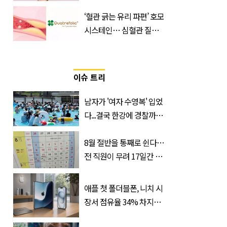
산… 차이는?
‘혈관 긁는 유리 파편’ 호모
‘Quatrefolic®’ 주목
시스테인… 심혈관 질환
으로 사망 위험 부른다
이슈 트리
남자가 '여자 수영복' 입었
다...결국 한강에 경찰까지
출동 (+사진)
8월 절반을 통째로 쉰다…
전 직원이 무려 17일간 휴
가 떠나는 ‘이 회사’
애플 첫 폴더블폰, 니치 시
장서 점유율 34% 차지할
듯