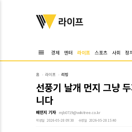
위키트리
라이프
menu
경제
엔터
라이프
스포츠
사회
정
홈
라이프
리빙
선풍기 날개 먼지 그냥 두지
니다
배민지 기자
mjb0719@wikitree.co.kr
2026-05-28 09:30
2026-05-28 15:40
작성일
수정일