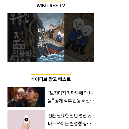
WIKITREE TV
네이티브 광고 베스트
“보자마자 감탄밖에 안 나
옴” 공개 직후 반응 터진
진로 뷔 캠페인 영상
전환 필요한 일반 엽산 vs
바로 쓰이는 활성형 엽